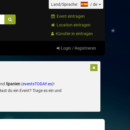
Land/Sprache:
/
de
Event eintragen
Location eintragen
Künstler:in eintragen
Login / Registrieren
und
Spanien
(
eventsTODAY.es
)!
Hast du ein Event? Trage es ein und