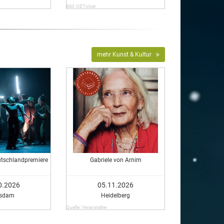
Bild: OETicket
mehr Kunst & Kultur
utschlandpremiere
Gabriele von Arnim
0.2026
05.11.2026
tsdam
Heidelberg
Quelle: Veranstalter