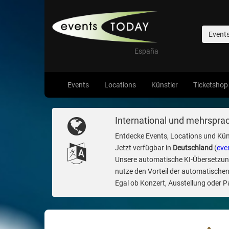
Event
España
Events
Locations
Künstler
Ticketshop
International und mehrsprac
Entdecke Events, Locations und Kün
Jetzt verfügbar in
Deutschland
(
eve
Unsere automatische KI-Übersetzung 
nutze den Vorteil der automatischen
Egal ob Konzert, Ausstellung oder Par