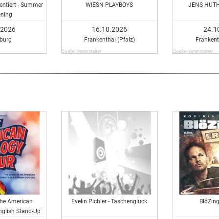
entiert - Summer
WIESN PLAYBOYS
JENS HUT
ning
.2026
16.10.2026
24.1
burg
Frankenthal (Pfalz)
Frankent
Quelle: Veranstalter
Quelle: Veranstalter
The American
Evelin Pichler - Taschenglück
BlöZing
nglish Stand-Up