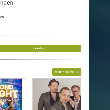
unden.
den.
Ticketshop
mehr Konzerte