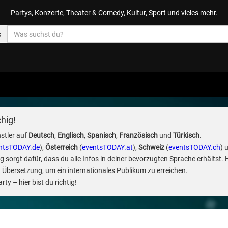
Partys, Konzerte, Theater & Comedy, Kultur, Sport und vieles mehr.
s
hig!
stler auf
Deutsch
,
Englisch
,
Spanisch
,
Französisch
und
Türkisch
.
ntsTODAY.de
),
Österreich
(
eventsTODAY.at
),
Schweiz
(
eventsTODAY.ch
) 
sorgt dafür, dass du alle Infos in deiner bevorzugten Sprache erhältst. 
 Übersetzung, um ein internationales Publikum zu erreichen.
ty – hier bist du richtig!