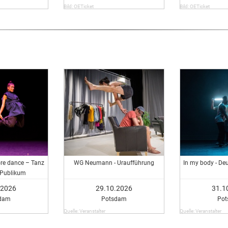
Bild: OETicket
Bild: OETicket
ore dance – Tanz
WG Neumann - Uraufführung
In my body - De
 Publikum
.2026
29.10.2026
31.1
dam
Potsdam
Po
Quelle: Veranstalter
Quelle: Veranstalter