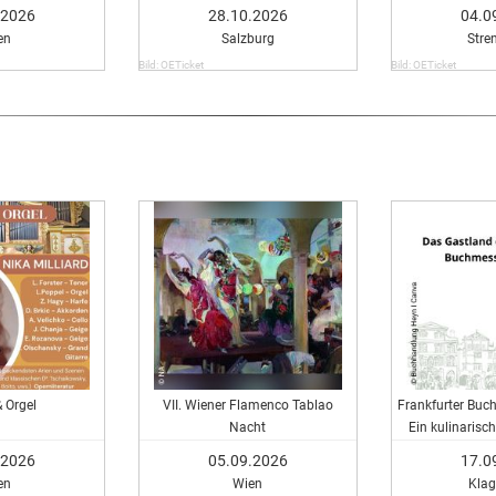
n Vienna
.2026
28.10.2026
04.0
en
Salzburg
Stre
Bild: OETicket
Bild: OETicket
 Orgel
VII. Wiener Flamenco Tablao
Frankfurter Buc
Nacht
Ein kulinarisch
A
.2026
05.09.2026
17.0
en
Wien
Klag