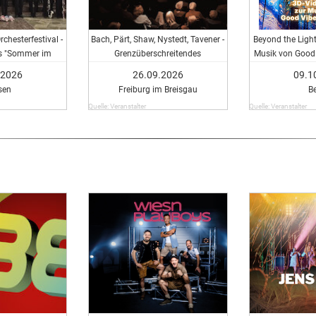
chesterfestival -
Bach, Pärt, Shaw, Nystedt, Tavener -
Beyond the Light 
s "Sommer im
Grenzüberschreitendes
Musik von Good 
werk"
Leuchtturmprojekt
.2026
26.09.2026
09.1
sen
Freiburg im Breisgau
Be
Quelle: Veranstalter
Quelle: Veranstalter