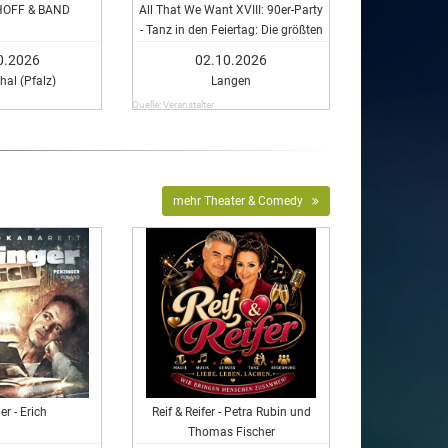
HOFF & BAND
All That We Want XVIII: 90er-Party
- Tanz in den Feiertag: Die größten
Hits einer ganzen Generation
0.2026
02.10.2026
hal (Pfalz)
Langen
Quelle: Veranstalter
mehr Theater & Comedy
er - Erich
Reif & Reifer - Petra Rubin und
Thomas Fischer