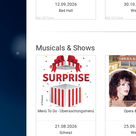
Comedy i
12.09.2026
30.10
Bad Hall
Wi
Bild: OETicket
Bild: OETicket
Musicals & Shows
Menü To Go - Überraschungsmenü
Opera &
21.08.2026
25.09
Schwaz
Wi