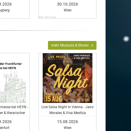
9.2026
30.10.2026
ngberg
Wien
Bild: OETicket
mehr Musicals & Shows
hmesse bei HEYN -
Live Salsa Night in Vienna - Jairo
er & literarischer
Morales & Visa Mestiza
bend
9.2026
15.08.2026
enfurt
Wien