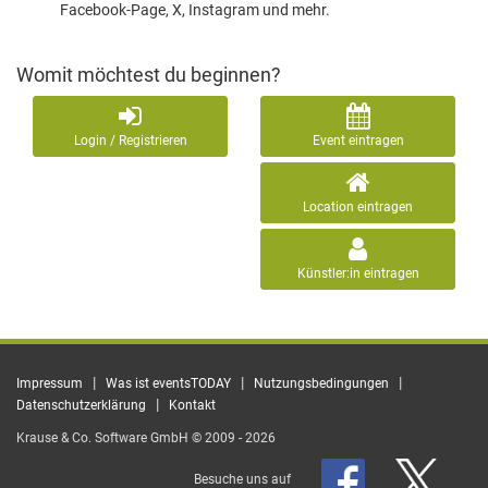
Facebook-Page, X, Instagram und mehr.
Womit möchtest du beginnen?
Login / Registrieren
Event eintragen
Location eintragen
Künstler:in eintragen
|
|
|
Impressum
Was ist eventsTODAY
Nutzungsbedingungen
|
Datenschutzerklärung
Kontakt
Krause & Co. Software GmbH © 2009 - 2026
Besuche uns auf