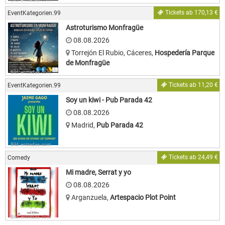
Tickets ab 170,13 €
EventKategorien.99
Astroturismo Monfragüe
08.08.2026
Torrejón El Rubio, Cáceres
,
Hospedería Parque
de Monfragüe
Bild: entradas.com
Tickets ab 11,20 €
EventKategorien.99
Soy un kiwi - Pub Parada 42
08.08.2026
Madrid
,
Pub Parada 42
Bild: entradas.com
Tickets ab 24,49 €
Comedy
Mi madre, Serrat y yo
08.08.2026
Arganzuela
,
Artespacio Plot Point
Bild: entradas.com