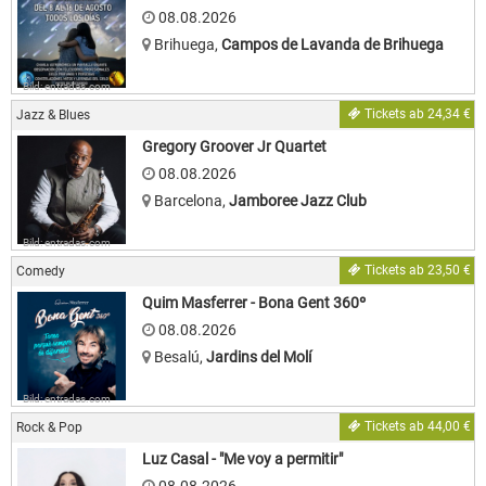
08.08.2026
Brihuega
,
Campos de Lavanda de Brihuega
Bild: entradas.com
Tickets ab 24,34 €
Jazz & Blues
Gregory Groover Jr Quartet
08.08.2026
Barcelona
,
Jamboree Jazz Club
Bild: entradas.com
Tickets ab 23,50 €
Comedy
Quim Masferrer - Bona Gent 360º
08.08.2026
Besalú
,
Jardins del Molí
Bild: entradas.com
Tickets ab 44,00 €
Rock & Pop
Luz Casal - "Me voy a permitir"