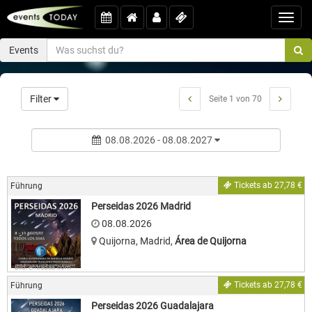
Toggl
navig
Events
Filter
Seite 1 von 70
08.08.2026 - 08.08.2027
Tickets ab 27,78 €
Führung
Perseidas 2026 Madrid
08.08.2026
Quijorna, Madrid
,
Área de Quijorna
Bild: entradas.com
Tickets ab 27,78 €
Führung
Perseidas 2026 Guadalajara