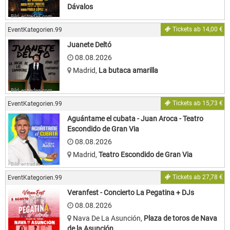
Dávalos
Bild: entradas.com
Tickets ab 14,00 €
EventKategorien.99
Juanete Deltó
08.08.2026
Madrid
,
La butaca amarilla
Bild: entradas.com
Tickets ab 15,73 €
EventKategorien.99
Aguántame el cubata - Juan Aroca - Teatro
Escondido de Gran Via
08.08.2026
Madrid
,
Teatro Escondido de Gran Via
Bild: entradas.com
Tickets ab 27,78 €
EventKategorien.99
Veranfest - Concierto La Pegatina + DJs
08.08.2026
Nava De La Asunción
,
Plaza de toros de Nava
de la Asunción