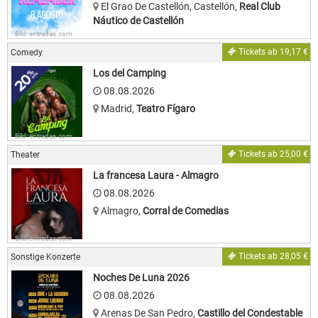
El Grao De Castellón, Castellón
,
Real Club
Náutico de Castellón
Bild: entradas.com
Tickets ab 19,17 €
Comedy
Los del Camping
08.08.2026
Madrid
,
Teatro Fígaro
Bild: entradas.com
Tickets ab 25,00 €
Theater
La francesa Laura - Almagro
08.08.2026
Almagro
,
Corral de Comedias
Bild: entradas.com
Tickets ab 28,05 €
Sonstige Konzerte
Noches De Luna 2026
08.08.2026
Arenas De San Pedro
,
Castillo del Condestable