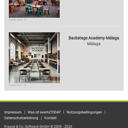
Quelle: User · ©
Backstage Academy Málaga
Málaga
Quelle: User · ©
|
|
|
Impressum
Was ist eventsTODAY
Nutzungsbedingungen
|
Datenschutzerklärung
Kontakt
Krause & Co. Software GmbH © 2009 - 2026