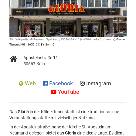
Bild: Wikipedia · © Raimond Spekking / CC BY-SA 4.0 (via Wikimedia Commons),
Gloria-
Theater, Köln-8655
,
CC BY-SA 4.0
Apostelnstraße 11
50667 Köln
Web
Facebook
Instagram
YouTube
Das
Gloria
in der Kölner Innenstadt ist eine traditionsreiche
Veranstaltungsstätte mit vielseitiger Nutzung.
In der Apostelnstraße, nahe der Kirche St. Aposteln am
Neumarkt gelegen, bietet das
Gloria
eine ideale Lage. Es dient