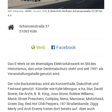
Bild: Wikipedia ·
HOWI
- Horsch, Willy,
E-Werk-Köln-Mülheim-Schanzenstraße
,
CC BY-SA
4.0
Schanzenstraße 37
51063 Köln
Web
Facebook
Das E-Werk ist ein ehemaliges Elektrizitätswerk im Stil des
Historismus, das unter Denkmalschutz steht und seit 1991 als
Veranstaltungshalle genutzt wird.
Der rote Backsteinbau wird als Konzerthalle, Diskothek und
Festsaal genutzt. Künstler wie Kylie Minogue, a-ha, blur, David
Bowie, Die Ärzte, B. B. King, Joss Stone, Robbie Williams,
Manic Street Preachers, Coldplay, Nena, Manowar, Motörhead,
Green Day, Red Hot Chili Peppers, 187 Straßenbande, Ziggy
Marly und Arch Enemy traten dort bereits auf. Aber auch