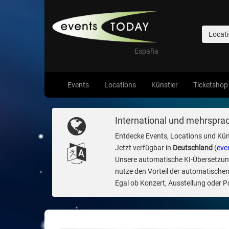
Locat
España
Events
Locations
Künstler
Ticketshop
International und mehrsprac
Entdecke Events, Locations und Kün
Jetzt verfügbar in
Deutschland
(
eve
Unsere automatische KI-Übersetzung 
nutze den Vorteil der automatischen
Egal ob Konzert, Ausstellung oder Par