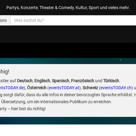
Partys, Konzerte, Theater & Comedy, Kultur, Sport und vieles mehr.
ions
hig!
stler auf
Deutsch
,
Englisch
,
Spanisch
,
Französisch
und
Türkisch
.
ntsTODAY.de
),
Österreich
(
eventsTODAY.at
),
Schweiz
(
eventsTODAY.ch
) 
sorgt dafür, dass du alle Infos in deiner bevorzugten Sprache erhältst. 
 Übersetzung, um ein internationales Publikum zu erreichen.
ty – hier bist du richtig!