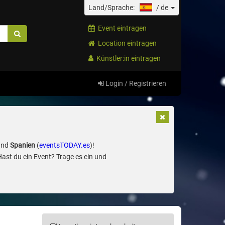
Land/Sprache:
/
de
Event eintragen
Location eintragen
Künstler:in eintragen
Login / Registrieren
und
Spanien
(
eventsTODAY.es
)!
Hast du ein Event? Trage es ein und