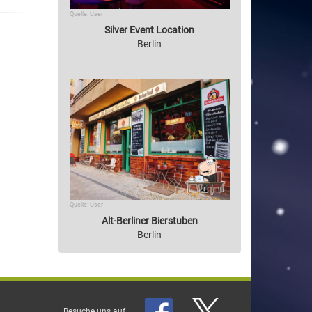
Quelle: User
Silver Event Location
Berlin
Quelle: User
Alt-Berliner Bierstuben
Berlin
Besuche uns auf