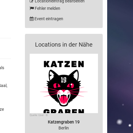
Locationeintrag bearbeiten
Fehler melden
Event eintragen
Locations in der Nähe
als
aal,
tze
Quelle: User · ©
Katzengraben 19
Berlin