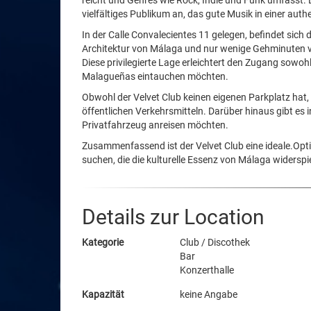
reicht und Genres wie Rock, Indie und Funk umfasst.
vielfältiges Publikum an, das gute Musik in einer a
In der Calle Convalecientes 11 gelegen, befindet sich
Architektur von Málaga und nur wenige Gehminuten v
Diese privilegierte Lage erleichtert den Zugang sowohl
Malagueñas eintauchen möchten.
Obwohl der Velvet Club keinen eigenen Parkplatz hat,
öffentlichen Verkehrsmitteln. Darüber hinaus gibt es i
Privatfahrzeug anreisen möchten.
Zusammenfassend ist der Velvet Club eine ideale.Optio
suchen, die die kulturelle Essenz von Málaga widerspi
Details zur Location
Kategorie
Club / Discothek
Bar
Konzerthalle
Kapazität
keine Angabe