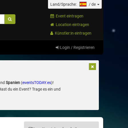
Land/Sprache:
/
de
Event eintragen
Location eintragen
Künstler:in eintragen
Login / Registrieren
und
Spanien
(
eventsTODAY.es
)!
Hast du ein Event? Trage es ein und