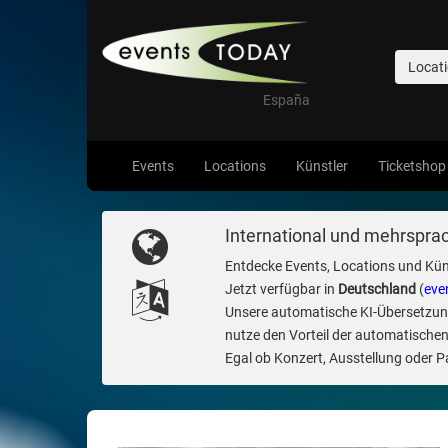
Locat
España
Events
Locations
Künstler
Ticketshop
International und mehrsprac
Entdecke Events, Locations und Kün
Jetzt verfügbar in
Deutschland
(
eve
Unsere automatische KI-Übersetzung 
nutze den Vorteil der automatischen
Egal ob Konzert, Ausstellung oder Par