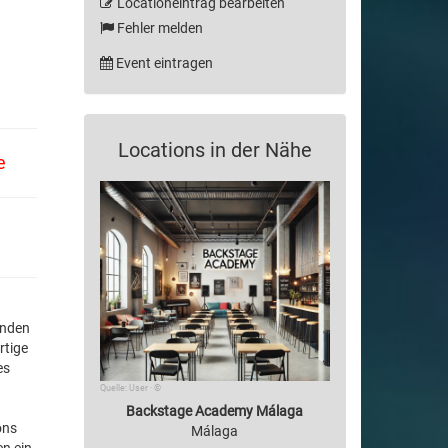
Locationeintrag bearbeiten
Fehler melden
Event eintragen
Locations in der Nähe
e
enden
rtige
es
Quelle: User · ©
Backstage Academy Málaga
ons
Málaga