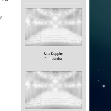
en ein
dt.
e
Sala Doppler
Pontevedra