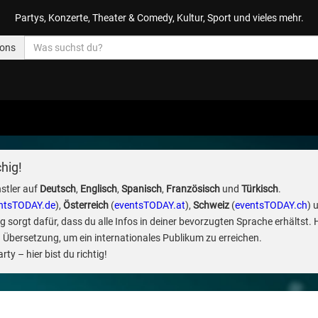
Partys, Konzerte, Theater & Comedy, Kultur, Sport und vieles mehr.
ions
hig!
stler auf
Deutsch
,
Englisch
,
Spanisch
,
Französisch
und
Türkisch
.
ntsTODAY.de
),
Österreich
(
eventsTODAY.at
),
Schweiz
(
eventsTODAY.ch
) 
sorgt dafür, dass du alle Infos in deiner bevorzugten Sprache erhältst. 
 Übersetzung, um ein internationales Publikum zu erreichen.
ty – hier bist du richtig!