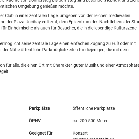
 Die Nächte von Donnerstag bis Samstag sind besonders lebhaft und zieh
uthentischen Umgebung genießen möchte.
 der Club in einer zentralen Lage, umgeben von der reichen medievalen
on der Plaza Uncibay entfernt, dem Epizentrum des Nachtlebens der Sta
 für Einheimische als auch für Besucher, die in die lebendige Kulturszene
 ermöglicht seine zentrale Lage einen einfachen Zugang zu Fuß oder mit
n der Nähe öffentliche Parkmöglichkeiten für diejenigen, die mit dem
n für alle, die einen Ort mit Charakter, guter Musik und einer Atmosphär
egelt.
Parkplätze
öffentliche Parkplätze
ÖPNV
ca. 200-500 Meter
Geeignet für
Konzert