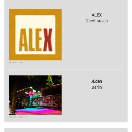
ALEX
Oberhausen
Quelle: User
Æden
Berlin
Quelle: User · ©