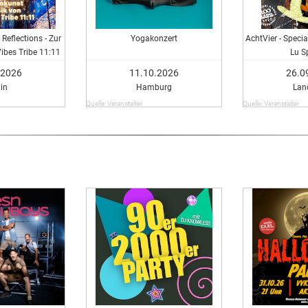
 Reflections - Zur
Yogakonzert
AchtVier - Speci
ibes Tribe 11:11
Lu S
.2026
11.10.2026
26.0
lin
Hamburg
Lan
Quelle: Veranstalter
Quelle: Veranstalter