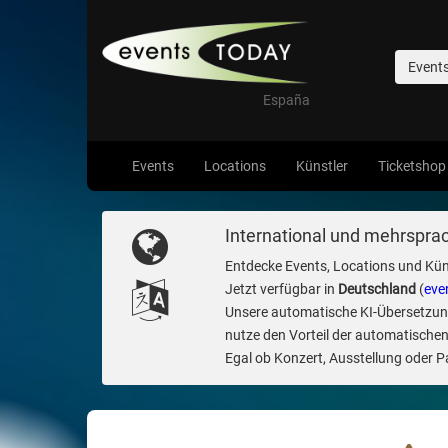
Event
España
Events
Locations
Künstler
Ticketshop
International und mehrsprac
Entdecke Events, Locations und Kün
Jetzt verfügbar in
Deutschland
(
eve
Unsere automatische KI-Übersetzung 
nutze den Vorteil der automatischen
Egal ob Konzert, Ausstellung oder Par