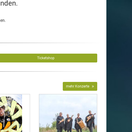
unden.
den.
Ticketshop
mehr Konzerte