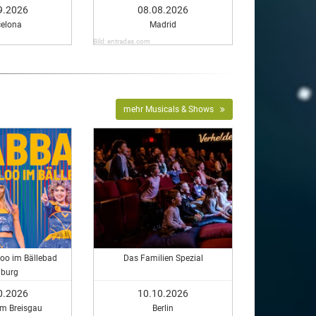
9.2026
08.08.2026
celona
Madrid
Bild: entradas.com
mehr Musicals & Shows
loo im Bällebad
Das Familien Spezial
iburg
0.2026
10.10.2026
im Breisgau
Berlin