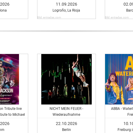
.2026
11.09.2026
02.0
lona
Logroño, La Rioja
Bar
Bild: entradas.com
Bild: entradas.com
n Tribute live
NICHT MEIN FEUER -
ABBA - Water
ibute to Michael
Wiederaufnahme
Fre
son
.2026
22.10.2026
10.1
mm
Berlin
Freiburg 