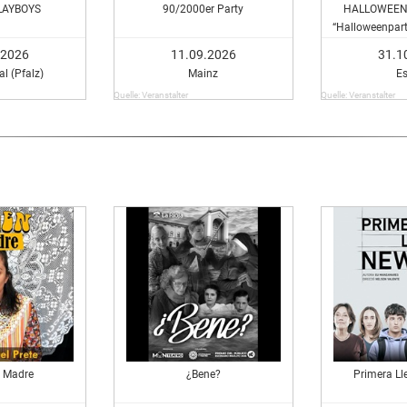
LAYBOYS
90/2000er Party
HALLOWEEN 
“Halloweenparty
.2026
11.09.2026
31.1
l (Pfalz)
Mainz
E
Quelle: Veranstalter
Quelle: Veranstalter
y Madre
¿Bene?
Primera Ll