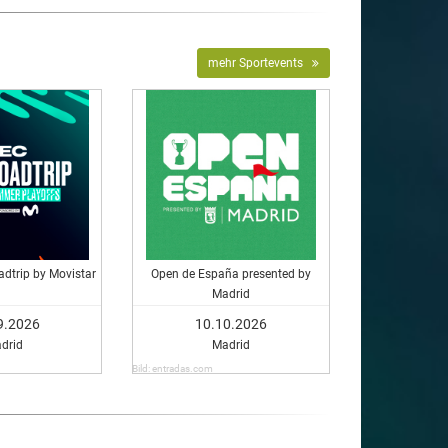
mehr Sportevents
dtrip by Movistar
Open de España presented by
Madrid
9.2026
10.10.2026
drid
Madrid
Bild: entradas.com