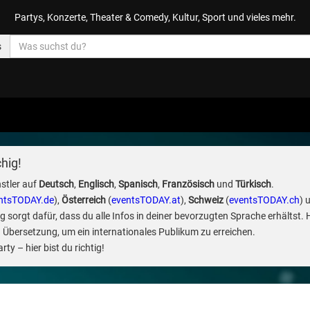
Partys, Konzerte, Theater & Comedy, Kultur, Sport und vieles mehr.
s
hig!
stler auf
Deutsch
,
Englisch
,
Spanisch
,
Französisch
und
Türkisch
.
ntsTODAY.de
),
Österreich
(
eventsTODAY.at
),
Schweiz
(
eventsTODAY.ch
) 
sorgt dafür, dass du alle Infos in deiner bevorzugten Sprache erhältst. 
 Übersetzung, um ein internationales Publikum zu erreichen.
ty – hier bist du richtig!