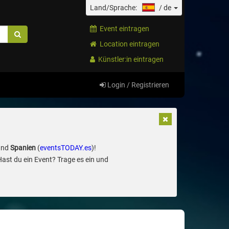
Land/Sprache:
/
de
Event eintragen
Location eintragen
Künstler:in eintragen
Login / Registrieren
und
Spanien
(
eventsTODAY.es
)!
Hast du ein Event? Trage es ein und