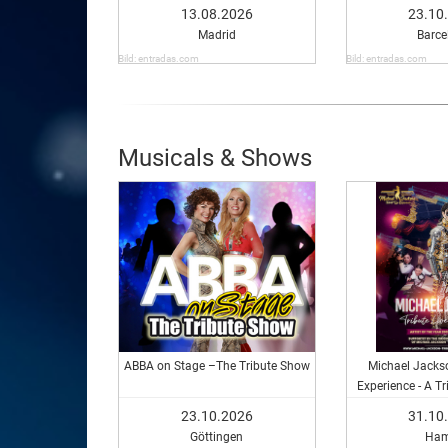
13.08.2026
23.10
Madrid
Barce
Bild: entradas.com
Bild: entradas.com
Musicals & Shows
ABBA on Stage –The Tribute Show
Michael Jackso
Experience - A Tr
Jack
23.10.2026
31.10
Göttingen
Ha