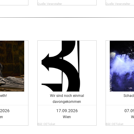
Quelle: Veranstalter
Quelle: Veranstalter
beth!
Wir sind noch einmal
Schac
davongekommen
.2026
17.09.2026
07.0
en
Wien
W
Bild: OETicket
Bild: OETicket