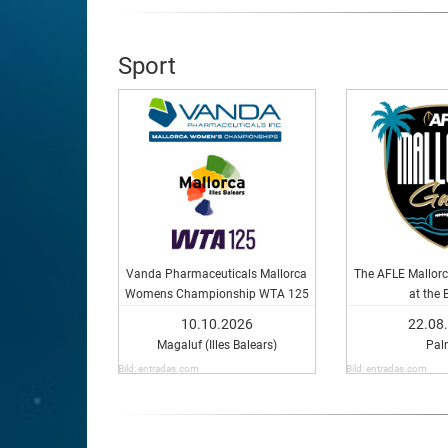
Sport
Vanda Pharmaceuticals Mallorca
The AFLE Mallorc
Womens Championship WTA 125
at the 
10.10.2026
22.08
Magaluf (Illes Balears)
Pal
Bild: entradas.com
Bild: entradas.com