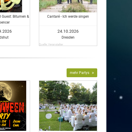
al Guest: Bitumen &
Cantaré - Ich werde singen
pencer
9.2026
24.10.2026
dshut
Dresden
Quelle: Veranstalter
mehr Partys