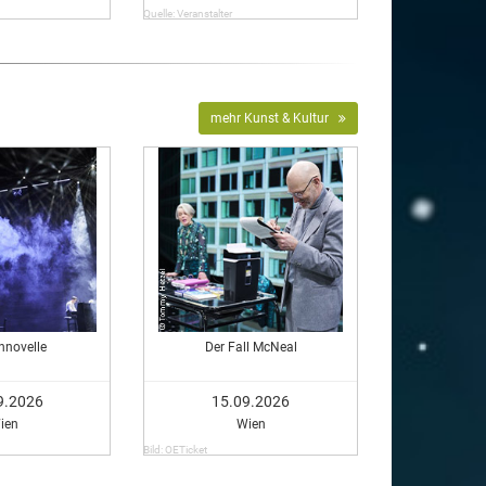
Quelle: Veranstalter
mehr Kunst & Kultur
hnovelle
Der Fall McNeal
9.2026
15.09.2026
ien
Wien
Bild: OETicket