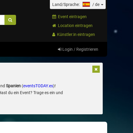
Land/Sprache:
/
de
Event eintragen
Location eintragen
Künstler:in eintragen
Login / Registrieren
und
Spanien
(
eventsTODAY.es
)!
Hast du ein Event? Trage es ein und