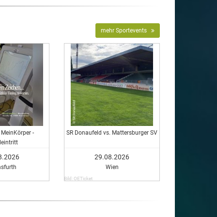
mehr Sportevents
 MeinKörper -
SR Donaufeld vs. Mattersburger SV
eintritt
8.2026
29.08.2026
nsfurth
Wien
Bild: OETicket