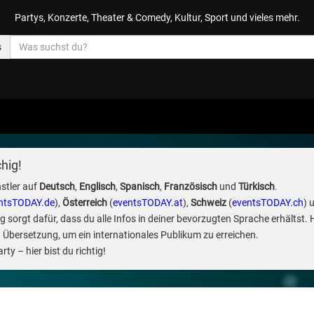
Partys, Konzerte, Theater & Comedy, Kultur, Sport und vieles mehr.
s
hig!
stler auf
Deutsch
,
Englisch
,
Spanisch
,
Französisch
und
Türkisch
.
ntsTODAY.de
),
Österreich
(
eventsTODAY.at
),
Schweiz
(
eventsTODAY.ch
) 
sorgt dafür, dass du alle Infos in deiner bevorzugten Sprache erhältst. 
 Übersetzung, um ein internationales Publikum zu erreichen.
ty – hier bist du richtig!