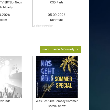
VIERTEL - Neon
CSD Party
lichtparty
8.2026
05.09.2026
tsdam
Dortmund
Quelle: Veranstalter
mehr Theater & Comedy
felrunde
Was Geht Ab! Comedy Sommer
Special Show