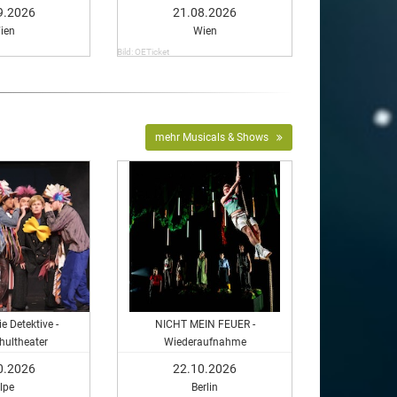
9.2026
21.08.2026
ien
Wien
Bild: OETicket
mehr Musicals & Shows
e Detektive -
NICHT MEIN FEUER -
hultheater
Wiederaufnahme
0.2026
22.10.2026
lpe
Berlin