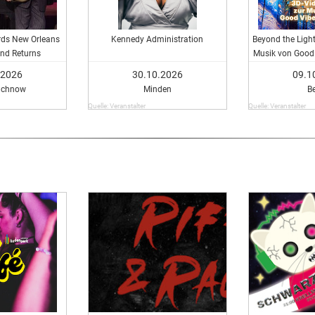
rds New Orleans
Kennedy Administration
Beyond the Light 
end Returns
Musik von Good 
.2026
30.10.2026
09.1
achnow
Minden
Be
Quelle: Veranstalter
Quelle: Veranstalter