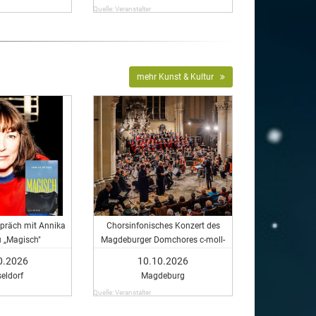
Quelle: Veranstalter
mehr Kunst & Kultur
präch mit Annika
Chorsinfonisches Konzert des
 ,,Magisch"
Magdeburger Domchores c-moll-
Messe - Chorsinfonisches Konzert
0.2026
10.10.2026
des Magdeburger Domchores c-
eldorf
Magdeburg
Moll Messe
Quelle: Veranstalter