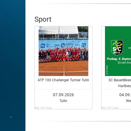
Sport
ATP 100 Challenger Turnier Tulln
SC BauerBikes
Hartber
07.09.2026
04.09
Tulln
We
Bild: OETicket
Bild: OETicket