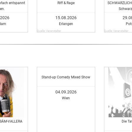
fach entspannt
Riff & Rage
SCHWARZLICHT
en.
Schwarz
.2026
15.08.2026
29.0
dam
Erlangen
Po
Quelle: Veranstalter
Quelle: Veranstalter
Stand-up Comedy Mixed Show
04.09.2026
Wien
: BÄM-VALLERA
Die Ta