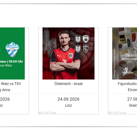
 Weiz vs.TSV
Österreich - Israel
Figurstudio
g Ama.
Einzel
.2026
24.09.2026
27.0
iz
Linz
Grei
Bild: OETicket
Bild: OETicket