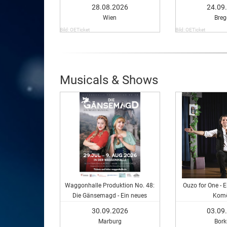
28.08.2026
24.09
Wien
Breg
Bild: OETicket
Bild: OETicket
Musicals & Shows
Waggonhalle Produktion No. 48:
Ouzo for One - E
Die Gänsemagd - Ein neues
Komö
Musical
30.09.2026
03.09
Marburg
Bor