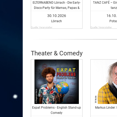
ELTERNABEND Lörrach - Die Early-
TANZ CAFÉ – Ein
Disco-Party für Mamas, Papas &
tanz
eure Freund:innen in Lörrach!
30.10.2026
16.10
Lörrach
Pots
Quelle: Veranstalter
Quelle: Veranstalter
Theater & Comedy
Expat Problems - English Stand-up
Markus Linder
Comedy