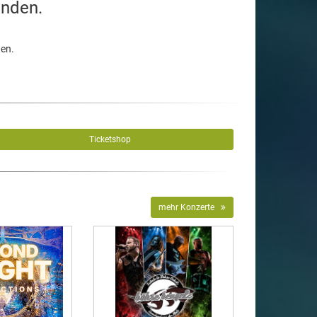
unden.
den.
Ticketshop
mehr Konzerte