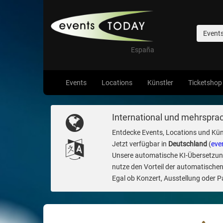
Event
España
Events
Locations
Künstler
Ticketshop
International und mehrsprac
Entdecke Events, Locations und Kün
Jetzt verfügbar in
Deutschland
(
eve
Unsere automatische KI-Übersetzung 
nutze den Vorteil der automatischen
Egal ob Konzert, Ausstellung oder Par