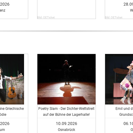
.2026
28.0
enz
W
Bild: OETicket
Bild: OETicket
ine Griechische
Poetry Slam - Der Dichter-Wettstreit
Emil und di
die
auf der Bühne der Lagerhalle!
Grundsc
.2026
10.09.2026
06.1
kum
Osnabrück
O