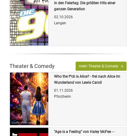
in den Feiertag: Die größten Hits einer
ganzen Generation
02.10.2026
Langen
Quelle: Veranstalter
Theater & Comedy
mehr Theater & Comedy
Who the f*ck is Alice? - frei nach Alice im
Wunderland von Lewis Caroll
01.11.2026
Pforzheim
Quelle: Veranstalter
"Age is a Feeling" von Haley McFee - -