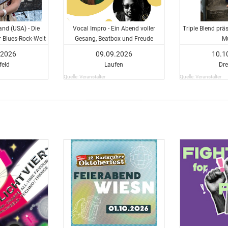
and (USA) - Die
Vocal Impro - Ein Abend voller
Triple Blend präs
r Blues-Rock-Welt
Gesang, Beatbox und Freude
M
.2026
09.09.2026
10.1
feld
Laufen
Dr
Quelle: Veranstalter
Quelle: Veranstalter