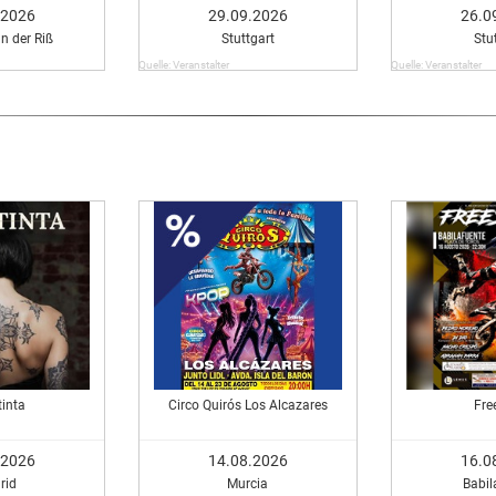
.2026
29.09.2026
26.0
n der Riß
Stuttgart
Stu
Quelle: Veranstalter
Quelle: Veranstalter
tinta
Circo Quirós Los Alcazares
Fre
.2026
14.08.2026
16.0
rid
Murcia
Babil