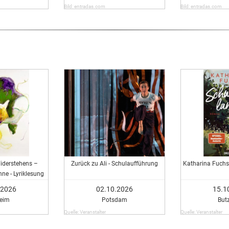
Bild: entradas.com
Bild: entradas.com
Widerstehens –
Zurück zu Ali - Schulaufführung
Katharina Fuchs
ne - Lyriklesung
der GEDOK KÖLN
.2026
02.10.2026
15.1
eim
Potsdam
But
Quelle: Veranstalter
Quelle: Veranstalter