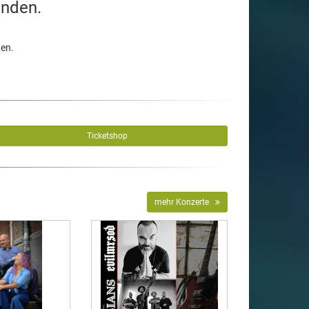
unden.
den.
Ticketshop
mehr Konzerte