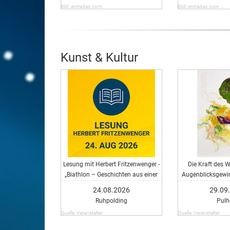
Bild: entradas.com
Bild: entradas.com
Kunst & Kultur
Lesung mit Herbert Fritzenwenger -
Die Kraft des 
„Biathlon – Geschichten aus einer
Augenblicksgewin
anderen Zeit“
mit Autorinnen 
24.08.2026
29.09
Ruhpolding
Pulh
Quelle: Veranstalter
Quelle: Veranstalter