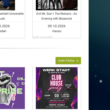
entiert Universelle
Evil Mr. Sod + The Robians - An
usik
Evening with Bluesrock
0.2026
09.10.2026
esden
Hanau
Quelle: Veranstalter
mehr Partys