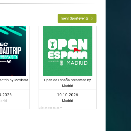
mehr Sportevents
dtrip by Movistar
Open de España presented by
Madrid
9.2026
10.10.2026
drid
Madrid
Bild: entradas.com