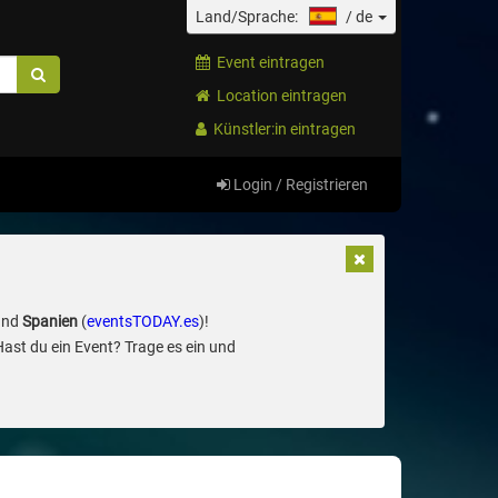
Land/Sprache:
/
de
Event eintragen
Location eintragen
Künstler:in eintragen
Login / Registrieren
und
Spanien
(
eventsTODAY.es
)!
Hast du ein Event? Trage es ein und