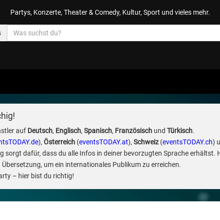
Partys, Konzerte, Theater & Comedy, Kultur, Sport und vieles mehr.
s
hig!
stler auf
Deutsch
,
Englisch
,
Spanisch
,
Französisch
und
Türkisch
.
ntsTODAY.de
),
Österreich
(
eventsTODAY.at
),
Schweiz
(
eventsTODAY.ch
) 
sorgt dafür, dass du alle Infos in deiner bevorzugten Sprache erhältst. 
 Übersetzung, um ein internationales Publikum zu erreichen.
ty – hier bist du richtig!