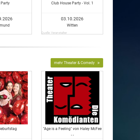
 Party
Club House Party - Vol. 1
9.2026
03.10.2026
tmund
Witten
Quelle: Veranstalter
mehr Theater & Comedy
Geburtstag
"Age is a Feeling" von Haley McFee
- -