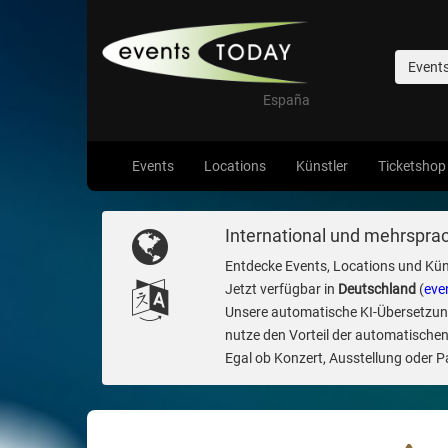
Event
España
Events
Locations
Künstler
Ticketshop
International und mehrsprac
Entdecke Events, Locations und Kün
Jetzt verfügbar in
Deutschland
(
eve
Unsere automatische KI-Übersetzung 
nutze den Vorteil der automatischen
Egal ob Konzert, Ausstellung oder Par