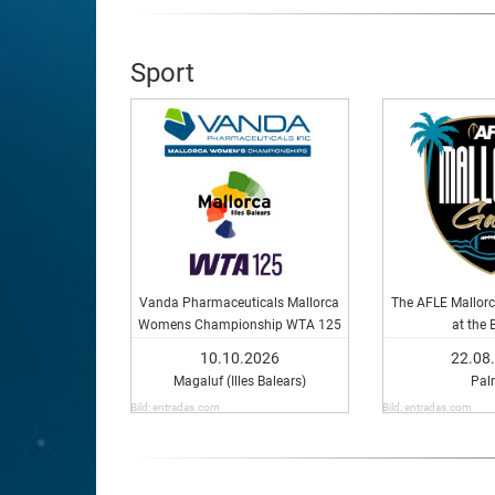
Sport
Vanda Pharmaceuticals Mallorca
The AFLE Mallorc
Womens Championship WTA 125
at the 
10.10.2026
22.08
Magaluf (Illes Balears)
Pal
Bild: entradas.com
Bild: entradas.com