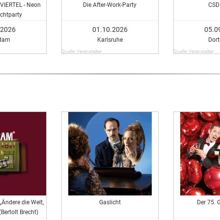
IERTEL - Neon
Die After-Work-Party
CSD
chtparty
.2026
01.10.2026
05.0
dam
Karlsruhe
Dor
Quelle: Veranstalter
Quelle: Veranstalter
„Ändere die Welt,
Gaslicht
Der 75. 
(Bertolt Brecht)