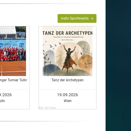
mehr Sportevents
ger Turnier Tulln
Tanz der Archetypen
9.2026
19.09.2026
ulln
Wien
Bild: OETicket