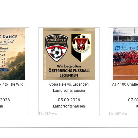
- Into The Wild
Copa Pele vs. Legenden
ATP 100 Challen
Lamprechtshausen
.2026
05.09.2026
07.0
en
Lamprechtshausen
T
Bild: OETicket
Bild: OETicket