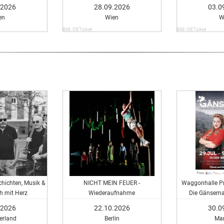
.2026
28.09.2026
03.0
en
Wien
W
Bild: OETicket
Bild: OETicket
chichten, Musik &
NICHT MEIN FEUER -
Waggonhalle Pr
h mit Herz
Wiederaufnahme
Die Gänsema
Mu
.2026
22.10.2026
30.0
rland
Berlin
Ma