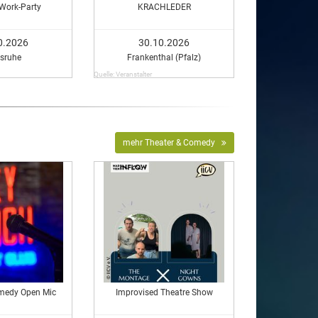
-Work-Party
KRACHLEDER
0.2026
30.10.2026
lsruhe
Frankenthal (Pfalz)
Quelle: Veranstalter
mehr Theater & Comedy
medy Open Mic
Improvised Theatre Show