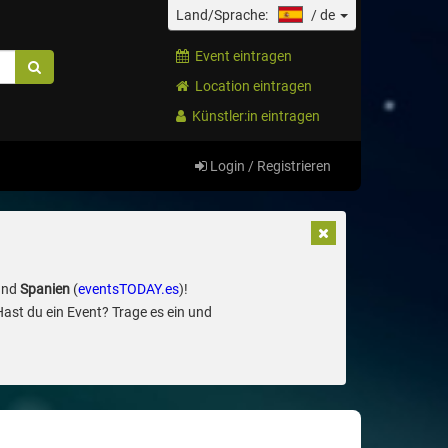
Land/Sprache:
/
de
Event eintragen
Location eintragen
Künstler:in eintragen
Login / Registrieren
und
Spanien
(
eventsTODAY.es
)!
Hast du ein Event? Trage es ein und