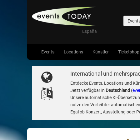
Event
España
Events
Locations
Künstler
Ticketshop
International und mehrsprac
Entdecke Events, Locations und Kün
Jetzt verfügbar in
Deutschland
(
eve
Unsere automatische KI-Übersetzung 
nutze den Vorteil der automatischen
Egal ob Konzert, Ausstellung oder Par