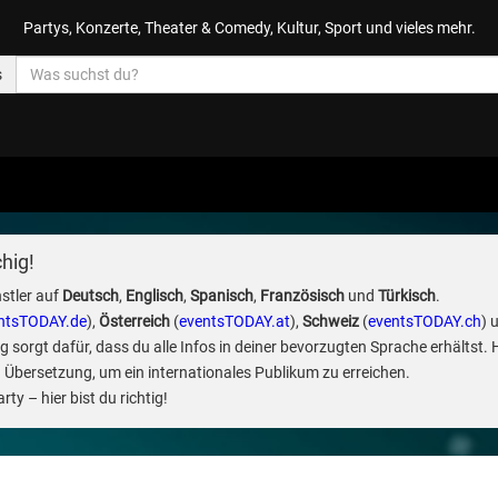
Partys, Konzerte, Theater & Comedy, Kultur, Sport und vieles mehr.
s
hig!
stler auf
Deutsch
,
Englisch
,
Spanisch
,
Französisch
und
Türkisch
.
ntsTODAY.de
),
Österreich
(
eventsTODAY.at
),
Schweiz
(
eventsTODAY.ch
) 
sorgt dafür, dass du alle Infos in deiner bevorzugten Sprache erhältst. 
 Übersetzung, um ein internationales Publikum zu erreichen.
ty – hier bist du richtig!