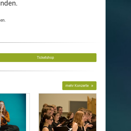
unden.
den.
Ticketshop
mehr Konzerte