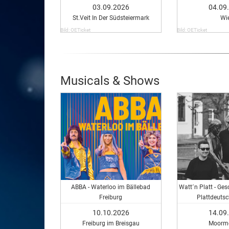
03.09.2026
04.09
St.Veit In Der Südsteiermark
Wi
Bild: OETicket
Bild: OETicket
Musicals & Shows
ABBA - Waterloo im Bällebad
Watt´n Platt - Ges
Freiburg
Plattdeutsc
10.10.2026
14.09
Freiburg im Breisgau
Moorme