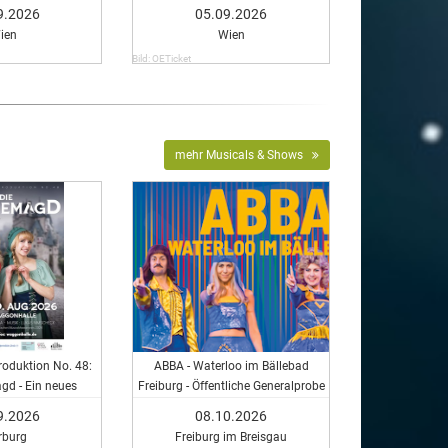
9.2026
05.09.2026
ien
Wien
Bild: OETicket
mehr Musicals & Shows
oduktion No. 48:
ABBA - Waterloo im Bällebad
gd - Ein neues
Freiburg - Öffentliche Generalprobe
sical
9.2026
08.10.2026
rburg
Freiburg im Breisgau