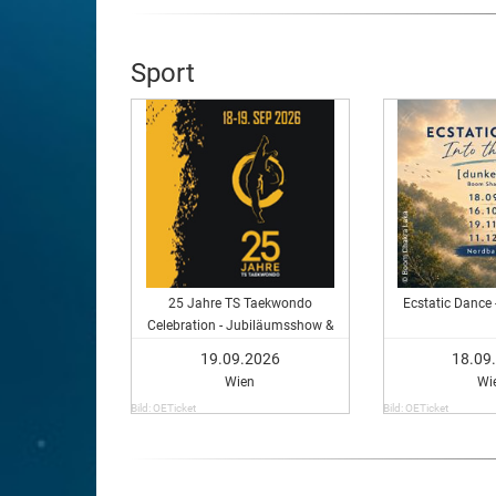
Sport
25 Jahre TS Taekwondo
Ecstatic Dance 
Celebration - Jubiläumsshow &
Packages
19.09.2026
18.09
Wien
Wi
Bild: OETicket
Bild: OETicket