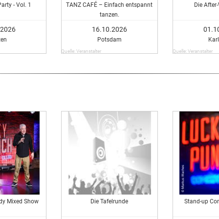
rty - Vol. 1
TANZ CAFÉ – Einfach entspannt
Die After
tanzen.
.2026
16.10.2026
01.1
ten
Potsdam
Kar
Quelle: Veranstalter
Quelle: Veranstalter
dy Mixed Show
Die Tafelrunde
Stand-up Co