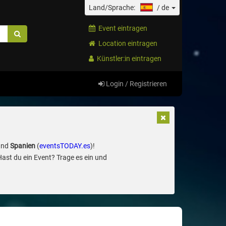
Land/Sprache:
/
de
Event eintragen
Location eintragen
Künstler:in eintragen
Login / Registrieren
und
Spanien
(
eventsTODAY.es
)!
Hast du ein Event? Trage es ein und