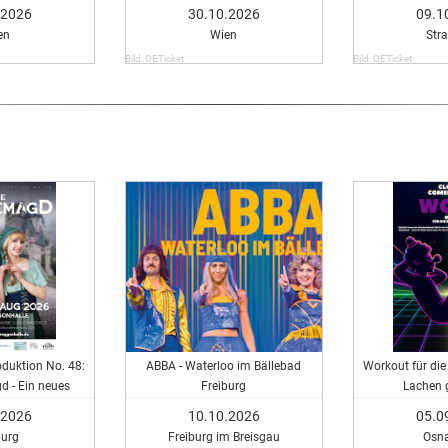
Comedy in Vienna
.2026
30.10.2026
09.1
en
Wien
Str
Bild: OETicket
Bild: OETicket
duktion No. 48:
ABBA - Waterloo im Bällebad
Workout für die
 - Ein neues
Freiburg
Lachen 
cal
.2026
10.10.2026
05.0
urg
Freiburg im Breisgau
Osn