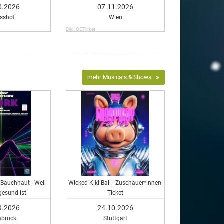
0.2026
07.11.2026
asshof
Wien
Bild: OETicket
mehr Musicals & Shows
 Bauchhaut - Weil
Wicked Kiki Ball - Zuschauer*innen-
gesund ist
Ticket
9.2026
24.10.2026
abrück
Stuttgart