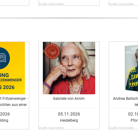
Quelle: Veranstalter
Quelle: Veranstalter
t Fritzenwenger -
Gabriele von Arnim
Andrea Ballsch
ichten aus einer
l
 Zeit“
.2026
05.11.2026
02.1
lding
Heidelberg
Pfo
Quelle: Veranstalter
Quelle: Veranstalter