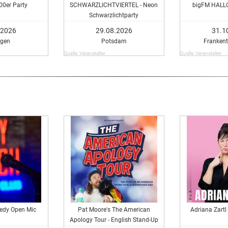
00er Party
SCHWARZLICHTVIERTEL - Neon
bigFM HAL
Schwarzlichtparty
.2026
29.08.2026
31.1
ngen
Potsdam
Frankent
Quelle: Veranstalter
Quelle: Veranstalter
edy Open Mic
Pat Moore's The American
Adriana Zartl 
Apology Tour - English Stand-Up