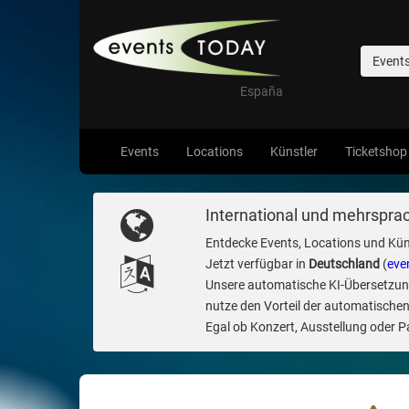
Event
España
Events
Locations
Künstler
Ticketshop
International und mehrsprac
Entdecke Events, Locations und Kün
Jetzt verfügbar in
Deutschland
(
eve
Unsere automatische KI-Übersetzung 
nutze den Vorteil der automatischen
Egal ob Konzert, Ausstellung oder Par