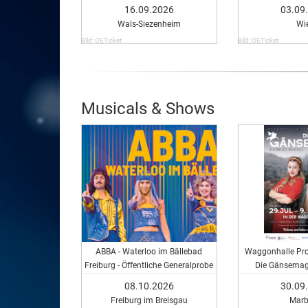
Show
16.09.2026
03.09
Wals-Siezenheim
Wi
Bild: OETicket
Bild: OETicket
Musicals & Shows
ABBA - Waterloo im Bällebad
Waggonhalle Pro
Freiburg - Öffentliche Generalprobe
Die Gänsemagd
Musi
08.10.2026
30.09
Freiburg im Breisgau
Marb