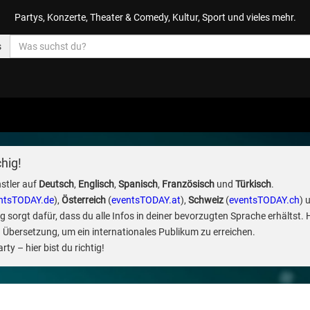
Partys, Konzerte, Theater & Comedy, Kultur, Sport und vieles mehr.
s
hig!
stler auf
Deutsch
,
Englisch
,
Spanisch
,
Französisch
und
Türkisch
.
ntsTODAY.de
),
Österreich
(
eventsTODAY.at
),
Schweiz
(
eventsTODAY.ch
) 
sorgt dafür, dass du alle Infos in deiner bevorzugten Sprache erhältst. 
 Übersetzung, um ein internationales Publikum zu erreichen.
ty – hier bist du richtig!