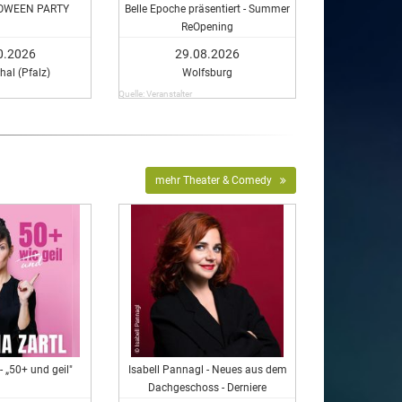
LOWEEN PARTY
Belle Epoche präsentiert - Summer
ReOpening
0.2026
29.08.2026
hal (Pfalz)
Wolfsburg
Quelle: Veranstalter
mehr Theater & Comedy
- „50+ und geil"
Isabell Pannagl - Neues aus dem
Dachgeschoss - Derniere