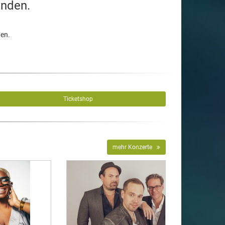
unden.
den.
Ticketshop
mehr Konzerte