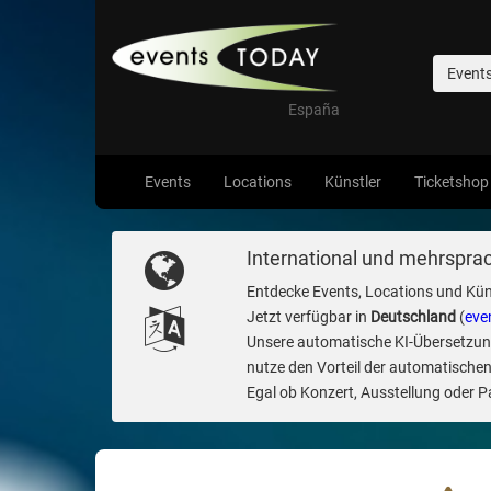
Event
España
Events
Locations
Künstler
Ticketshop
International und mehrsprac
Entdecke Events, Locations und Kün
Jetzt verfügbar in
Deutschland
(
eve
Unsere automatische KI-Übersetzung 
nutze den Vorteil der automatischen
Egal ob Konzert, Ausstellung oder Par