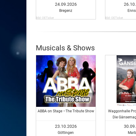
24.09.2026
26.10
Bregenz
Enns
Bild: OETicket
Bild: OETicket
Musicals & Shows
ABBA on Stage –The Tribute Show
Waggonhalle Pro
Die Gänsemagd
Musi
23.10.2026
30.09
Göttingen
Marb