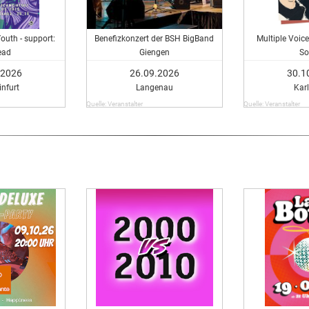
uth - support:
Benefizkonzert der BSH BigBand
Multiple Voice
ead
Giengen
S
.2026
26.09.2026
30.1
nfurt
Langenau
Kar
Quelle: Veranstalter
Quelle: Veranstalter