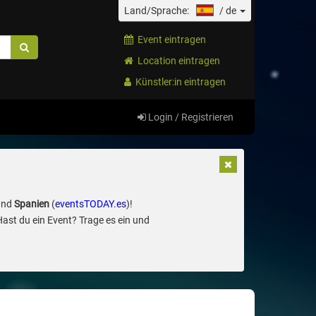
Land/Sprache:
/
de
Event eintragen
Location eintragen
Künstler:in eintragen
Login / Registrieren
und
Spanien
(
eventsTODAY.es
)!
Hast du ein Event? Trage es ein und