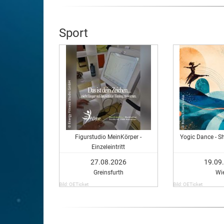
Sport
Figurstudio MeinKörper -
Yogic Dance - S
Einzeleintritt
27.08.2026
19.09
Greinsfurth
Wi
Bild: OETicket
Bild: OETicket