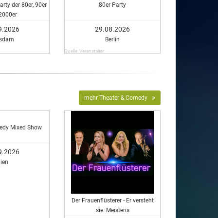
rty der 80er, 90er
80er Party
2000er
9.2026
29.08.2026
tsdam
Berlin
Quelle: Veranstalter
mehr Theater & Comedy
edy Mixed Show
9.2026
ien
Der Frauenflüsterer - Er versteht
sie. Meistens