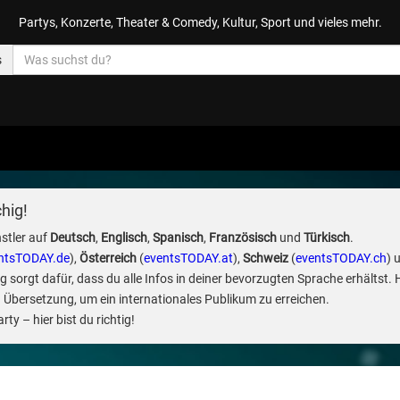
Partys, Konzerte, Theater & Comedy, Kultur, Sport und vieles mehr.
s
hig!
stler auf
Deutsch
,
Englisch
,
Spanisch
,
Französisch
und
Türkisch
.
ntsTODAY.de
),
Österreich
(
eventsTODAY.at
),
Schweiz
(
eventsTODAY.ch
) 
sorgt dafür, dass du alle Infos in deiner bevorzugten Sprache erhältst. 
 Übersetzung, um ein internationales Publikum zu erreichen.
ty – hier bist du richtig!