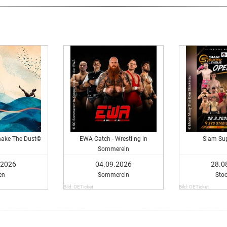
hake The Dust©
EWA Catch - Wrestling in
Siam Su
Sommerein
.2026
04.09.2026
28.0
en
Sommerein
Sto
Bild: OETicket
Bild: OETicket