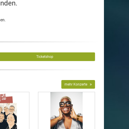
unden.
den.
Ticketshop
mehr Konzerte