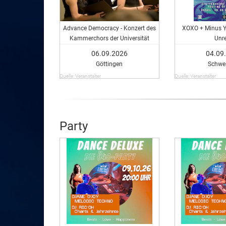
Advance Democracy - Konzert des
XOXO + Minus Yo
Kammerchors der Universität
Unr
Göttingen
06.09.2026
04.09
Göttingen
Schwei
Quelle: Veranstalter
Quelle: Veranstalter
Party