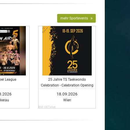
mehr Sportevents
per League
25 Jahre TS Taekwondo
Celebration - Celebration Opening
Night
8.2026
18.09.2026
ckerau
Wien
Bild: OETicket