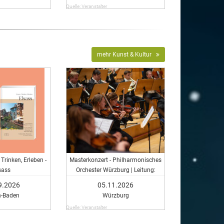
Quelle: Veranstalter
mehr Kunst & Kultur
Trinken, Erleben -
Masterkonzert - Philharmonisches
sass
Orchester Würzburg | Leitung:
Master-Studierende der HfM
9.2026
05.11.2026
n-Baden
Würzburg
Quelle: Veranstalter