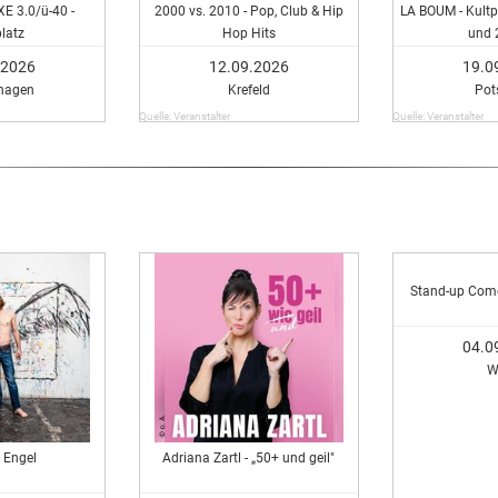
 3.0/ü-40 -
2000 vs. 2010 - Pop, Club & Hip
LA BOUM - Kultpa
latz
Hop Hits
und 
.2026
12.09.2026
19.0
hagen
Krefeld
Po
Quelle: Veranstalter
Quelle: Veranstalter
Stand-up Com
04.0
W
 Engel
Adriana Zartl - „50+ und geil"