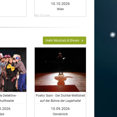
10.10.2026
Wien
Bild: OETicket
mehr Musicals & Shows
e Detektive -
Poetry Slam - Der Dichter-Wettstreit
hultheater
auf der Bühne der Lagerhalle!
0.2026
10.09.2026
lpe
Osnabrück