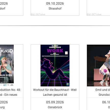
.2026
09.10.2026
dorf
Strasshof
Bild: OETicket
Bild: OETicket
duktion No. 48:
Workout für die Bauchhaut - Weil
Emil und di
 - Ein neues
Lachen gesund ist
Grundsc
cal
.2026
05.09.2026
06.1
urg
Osnabrück
O