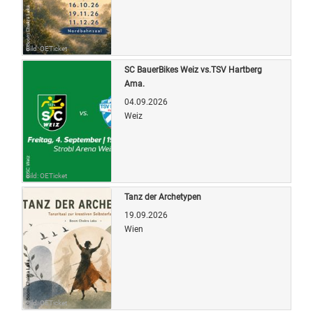
Bild: OETicket
SC BauerBikes Weiz vs.TSV Hartberg
Ama.
04.09.2026
Weiz
Bild: OETicket
Tanz der Archetypen
19.09.2026
Wien
Bild: OETicket