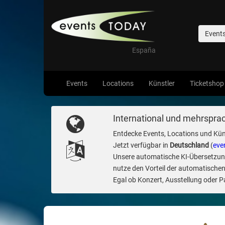
Event
España
Events
Locations
Künstler
Ticketshop
International und mehrsprac
Entdecke Events, Locations und Kün
Jetzt verfügbar in
Deutschland
(
eve
Unsere automatische KI-Übersetzung 
nutze den Vorteil der automatischen
Egal ob Konzert, Ausstellung oder Par