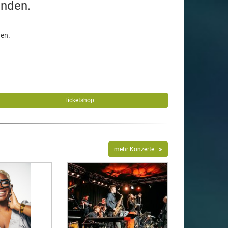
unden.
den.
Ticketshop
mehr Konzerte