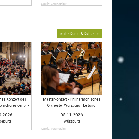
Quelle: Veranstalter
mehr Kunst & Kultur
hes Konzert des
Masterkonzert - Philharmonisches
omchores c-moll-
Orchester Würzburg | Leitung:
fonisches Konzert
Master-Studierende der HfM
0.2026
05.11.2026
er Domchores c-
deburg
Würzburg
 Messe
Quelle: Veranstalter