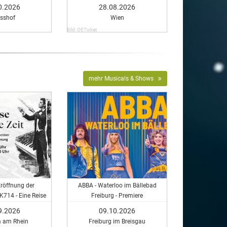
0.2026
28.08.2026
asshof
Wien
Bild: OETicket
mehr Musicals & Shows
Eröffnung der
ABBA - Waterloo im Bällebad
 K714 - Eine Reise
Freiburg - Premiere
die Zeit
9.2026
09.10.2026
 am Rhein
Freiburg im Breisgau