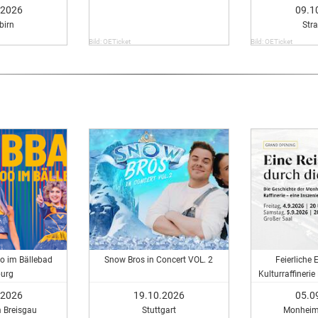
.2026
09.1
birn
Str
Bild: OETicket
Bild: OETicket
o im Bällebad
Snow Bros in Concert VOL. 2
Feierliche 
burg
Kulturraffinerie
durch 
.2026
19.10.2026
05.0
m Breisgau
Stuttgart
Monheim