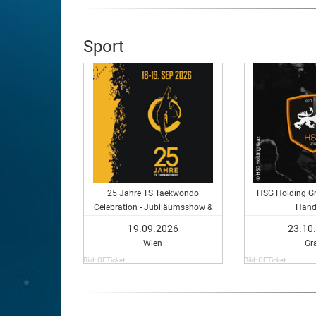
Sport
25 Jahre TS Taekwondo
HSG Holding Gr
Celebration - Jubiläumsshow &
Hand
Packages
19.09.2026
23.10
Wien
Gr
Bild: OETicket
Bild: OETicket