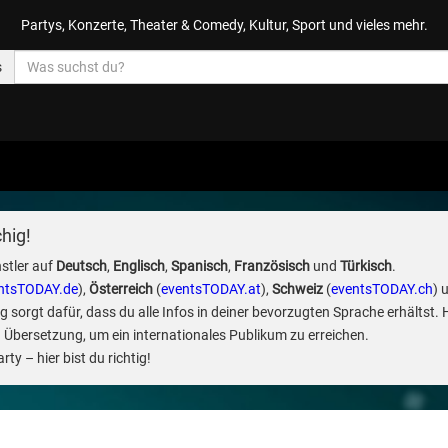
Partys, Konzerte, Theater & Comedy, Kultur, Sport und vieles mehr.
s
hig!
stler auf
Deutsch
,
Englisch
,
Spanisch
,
Französisch
und
Türkisch
.
ntsTODAY.de
),
Österreich
(
eventsTODAY.at
),
Schweiz
(
eventsTODAY.ch
) 
sorgt dafür, dass du alle Infos in deiner bevorzugten Sprache erhältst. 
 Übersetzung, um ein internationales Publikum zu erreichen.
ty – hier bist du richtig!