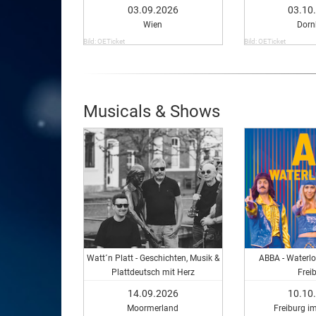
03.09.2026
03.10
Wien
Dorn
Bild: OETicket
Bild: OETicket
Musicals & Shows
Watt´n Platt - Geschichten, Musik &
ABBA - Waterlo
Plattdeutsch mit Herz
Frei
14.09.2026
10.10
Moormerland
Freiburg i