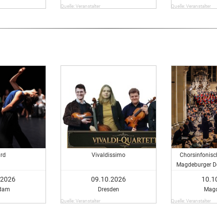
Quelle: Veranstalter
Quelle: Veranstalter
rd
Vivaldissimo
Chorsinfonisc
Magdeburger D
Messe - Chorsin
.2026
09.10.2026
10.1
des Magdeburg
dam
Dresden
Mag
Moll
Quelle: Veranstalter
Quelle: Veranstalter