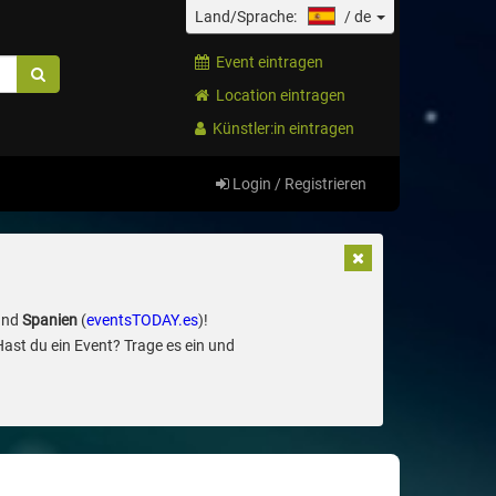
Land/Sprache:
/
de
Event eintragen
Location eintragen
Künstler:in eintragen
Login / Registrieren
und
Spanien
(
eventsTODAY.es
)!
Hast du ein Event? Trage es ein und