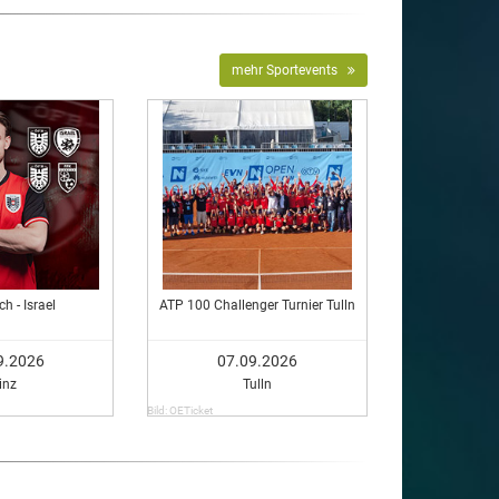
mehr Sportevents
ch - Israel
ATP 100 Challenger Turnier Tulln
9.2026
07.09.2026
inz
Tulln
Bild: OETicket