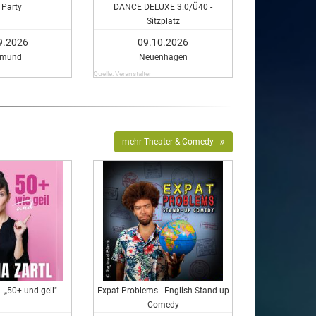
 Party
DANCE DELUXE 3.0/Ü40 -
Sitzplatz
9.2026
09.10.2026
tmund
Neuenhagen
Quelle: Veranstalter
mehr Theater & Comedy
- „50+ und geil"
Expat Problems - English Stand-up
Comedy