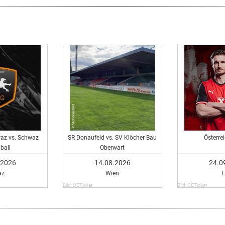
az vs. Schwaz
SR Donaufeld vs. SV Klöcher Bau
Österrei
ball
Oberwart
.2026
14.08.2026
24.0
az
Wien
L
Bild: OETicket
Bild: OETicket