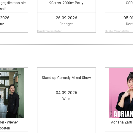
ger, die man nie
90er vs. 2000er Party
CSD
sst!
.2026
26.09.2026
05.0
nz
Erlangen
Dor
Quelle: Veranstalter
Quelle: Veranstalter
Stand-up Comedy Mixed Show
04.09.2026
Wien
er - Wiener
Adriana Zartl 
poeten