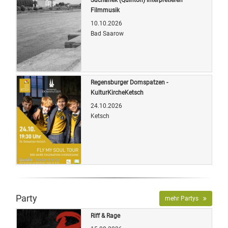
Filmmusik
10.10.2026
Bad Saarow
Quelle: Veranstalter
Regensburger Domspatzen -
KulturKircheKetsch
24.10.2026
Ketsch
Quelle: Veranstalter
Party
mehr Partys
Riff & Rage