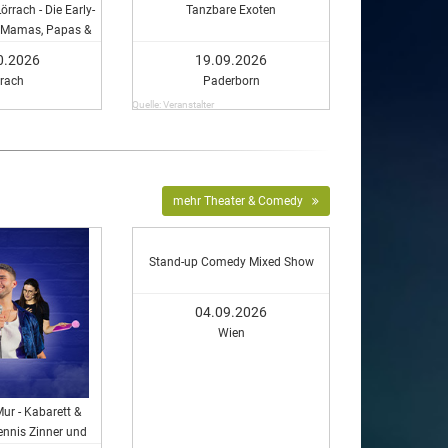
rach - Die Early-
Tanzbare Exoten
r Mamas, Papas &
nnen in Lörrach!
0.2026
19.09.2026
rrach
Paderborn
Quelle: Veranstalter
mehr Theater & Comedy
Stand-up Comedy Mixed Show
04.09.2026
Wien
ur - Kabarett &
nnis Zinner und