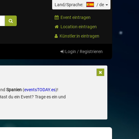
Land/Sprache:
/
de
Event eintragen
Location eintragen
Künstler:in eintragen
Login / Registrieren
und
Spanien
(
eventsTODAY.es
)!
Hast du ein Event? Trage es ein und