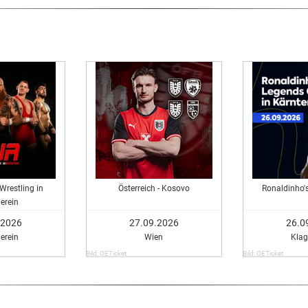
Wrestling in
Österreich - Kosovo
Ronaldinho'
rein
.2026
27.09.2026
26.0
rein
Wien
Klag
Bild: OETicket
Bild: OETicket