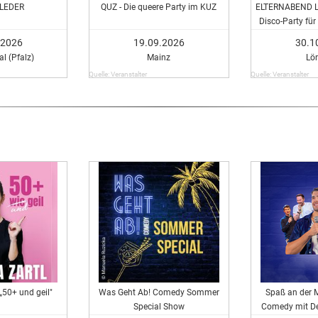
LEDER
QUZ - Die queere Party im KUZ
ELTERNABEND Lör
Disco-Party fü
eure Freund:i
.2026
19.09.2026
30.1
l (Pfalz)
Mainz
Lö
Quelle: Veranstalter
Quelle: Veranstalter
 „50+ und geil"
Was Geht Ab! Comedy Sommer
Spaß an der M
Special Show
Comedy mit De