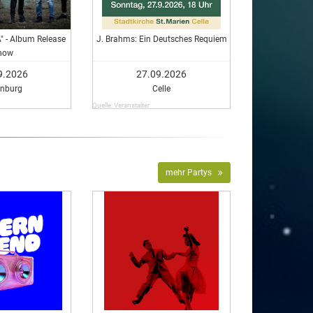
A" - Album Release
J. Brahms: Ein Deutsches Requiem
how
9.2026
27.09.2026
enburg
Celle
Quelle: Veranstalter
mehr Partys