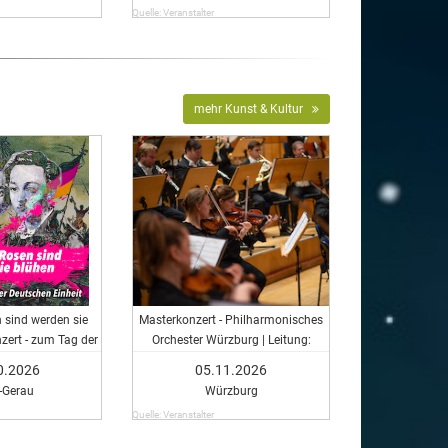
Quelle: Veranstalter
mehr Kunst & Kultur
 sind werden sie
Masterkonzert - Philharmonisches
zert - zum Tag der
Orchester Würzburg | Leitung:
en Einheit
Master-Studierende der HfM
0.2026
05.11.2026
-Gerau
Würzburg
Quelle: Veranstalter