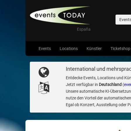
Event
España
Events
Locations
Künstler
Ticketshop
International und mehrsprac
Entdecke Events, Locations und Kün
Jetzt verfügbar in
Deutschland
(
eve
Unsere automatische KI-Übersetzung 
nutze den Vorteil der automatischen
Egal ob Konzert, Ausstellung oder Par