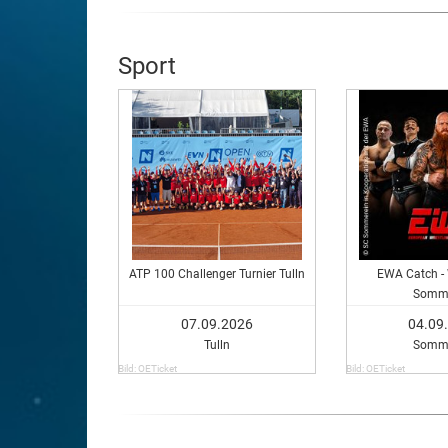
Sport
ATP 100 Challenger Turnier Tulln
EWA Catch - 
Somme
07.09.2026
04.09
Tulln
Somme
Bild: OETicket
Bild: OETicket