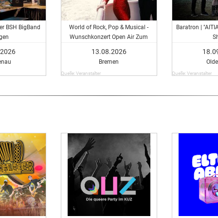
der BSH BigBand
World of Rock, Pop & Musical -
Baratron | "AITI
gen
Wunschkonzert Open Air Zum
S
Kuhhirten Bremen - Juke-Box-
.2026
13.08.2026
18.0
Konzert - Musical meets Rock &
enau
Bremen
Old
Pop
Quelle: Veranstalter
Quelle: Veranstalter