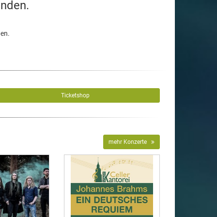
unden.
den.
Ticketshop
mehr Konzerte