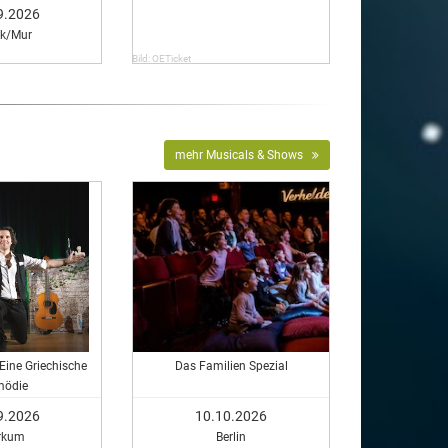
sten
9.2026
ck/Mur
Bild: OETicket
mehr Musicals & Shows
 Eine Griechische
Das Familien Spezial
mödie
9.2026
10.10.2026
rkum
Berlin