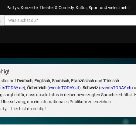
Partys, Konzerte, Theater & Comedy, Kultur, Sport und vieles mehr.
s
hig!
stler auf
Deutsch
,
Englisch
,
Spanisch
,
Französisch
und
Türkisch
.
ntsTODAY.de
),
Österreich
(
eventsTODAY.at
),
Schweiz
(
eventsTODAY.ch
) 
sorgt dafür, dass du alle Infos in deiner bevorzugten Sprache erhältst. 
 Übersetzung, um ein internationales Publikum zu erreichen.
ty – hier bist du richtig!