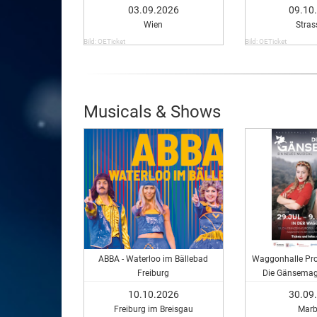
03.09.2026
09.10
Wien
Stras
Bild: OETicket
Bild: OETicket
Musicals & Shows
ABBA - Waterloo im Bällebad
Waggonhalle Pro
Freiburg
Die Gänsemagd
Musi
10.10.2026
30.09
Freiburg im Breisgau
Marb