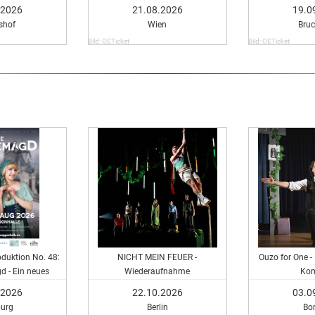
Gä
.2026
21.08.2026
19.0
shof
Wien
Bru
Bild: OETicket
Bild: OETicket
duktion No. 48:
NICHT MEIN FEUER -
Ouzo for One -
 - Ein neues
Wiederaufnahme
Ko
cal
.2026
22.10.2026
03.0
urg
Berlin
Bo