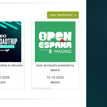
mehr Sportevents
dtrip by Movistar
Open de España presented by
Madrid
9.2026
10.10.2026
drid
Madrid
Bild: entradas.com