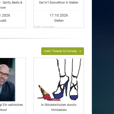
 - Spritz, Beats &
Der hr1-Dancefloor in Gießen
ore
1.2026
17.10.2026
usäß
Gießen
Quelle: Veranstalter
mehr Theater & Comedy
! Ein satirisches
In Stöckelschuhen durchs
rkout
Himbeereis