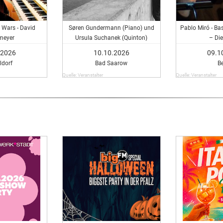
r Wars - David
Søren Gundermann (Piano) und
Pablo Miró - Ba
meyer
Ursula Suchanek (Quinton)
– Die
interpretieren Filmmusik
.2026
10.10.2026
09.1
ldorf
Bad Saarow
Be
Quelle: Veranstalter
Quelle: Veranstalter