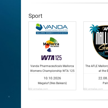
Sport
Vanda Pharmaceuticals Mallorca
The AFLE Mallorc
Womens Championship WTA 125
at the 
10.10.2026
22.08
Magaluf (Illes Balears)
Pal
Bild: entradas.com
Bild: entradas.com