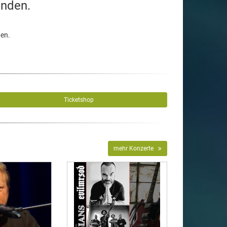
unden.
den.
Ticketshop
mehr Konzerte