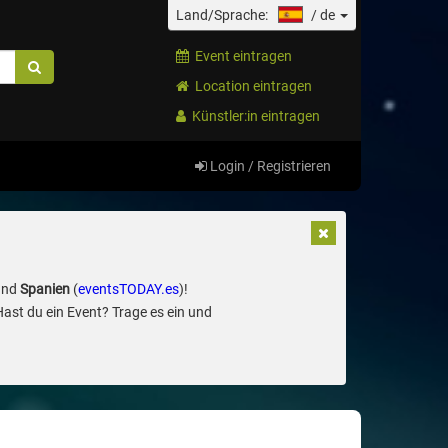
Land/Sprache:
/
de
Event eintragen
Location eintragen
Künstler:in eintragen
Login / Registrieren
und
Spanien
(
eventsTODAY.es
)!
Hast du ein Event? Trage es ein und