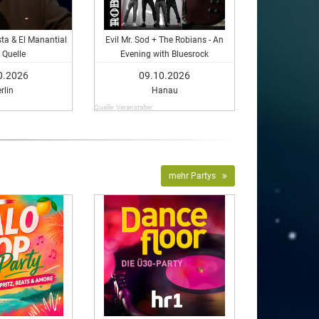
sta & El Manantial
Evil Mr. Sod + The Robians - An
 Quelle
Evening with Bluesrock
0.2026
09.10.2026
rlin
Hanau
Quelle: Veranstalter
mehr Partys