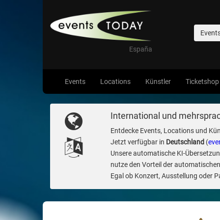
Event
España
Events
Locations
Künstler
Ticketshop
International und mehrsprac
Entdecke Events, Locations und Kün
Jetzt verfügbar in
Deutschland
(
eve
Unsere automatische KI-Übersetzung 
nutze den Vorteil der automatischen
Egal ob Konzert, Ausstellung oder Par