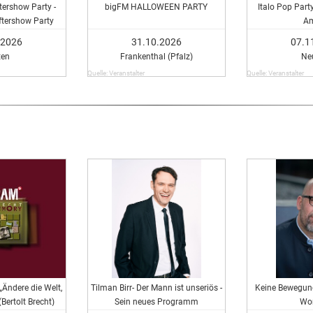
tershow Party -
bigFM HALLOWEEN PARTY
Italo Pop Party
ftershow Party
Am
.2026
31.10.2026
07.1
ten
Frankenthal (Pfalz)
Ne
Quelle: Veranstalter
Quelle: Veranstalter
„Ändere die Welt,
Tilman Birr- Der Mann ist unseriös -
Keine Bewegung
(Bertolt Brecht)
Sein neues Programm
Wo