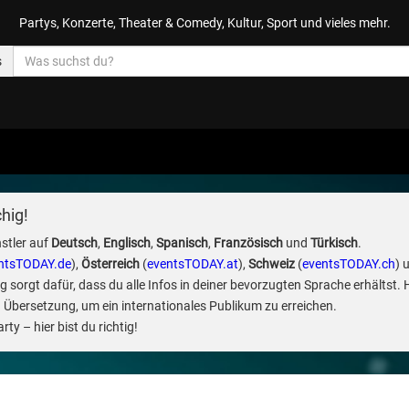
Partys, Konzerte, Theater & Comedy, Kultur, Sport und vieles mehr.
s
hig!
stler auf
Deutsch
,
Englisch
,
Spanisch
,
Französisch
und
Türkisch
.
ntsTODAY.de
),
Österreich
(
eventsTODAY.at
),
Schweiz
(
eventsTODAY.ch
) 
sorgt dafür, dass du alle Infos in deiner bevorzugten Sprache erhältst. 
 Übersetzung, um ein internationales Publikum zu erreichen.
ty – hier bist du richtig!