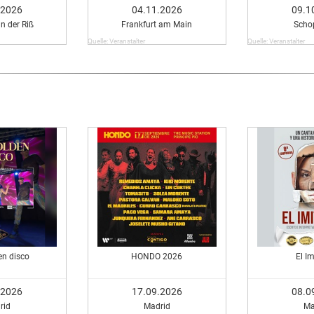
.2026
04.11.2026
09.1
n der Riß
Frankfurt am Main
Scho
Quelle: Veranstalter
Quelle: Veranstalter
en disco
HONDO 2026
El I
.2026
17.09.2026
08.0
rid
Madrid
Ma