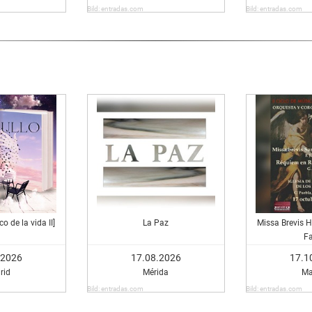
Bild: entradas.com
Bild: entradas.com
o de la vida II]
La Paz
Missa Brevis 
F
.2026
17.08.2026
17.1
rid
Mérida
Ma
Bild: entradas.com
Bild: entradas.com