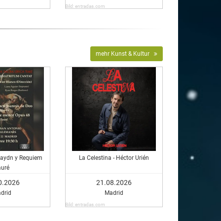
Bild: entradas.com
mehr Kunst & Kultur
Haydn y Requiem
La Celestina - Héctor Urién
auré
0.2026
21.08.2026
drid
Madrid
Bild: entradas.com