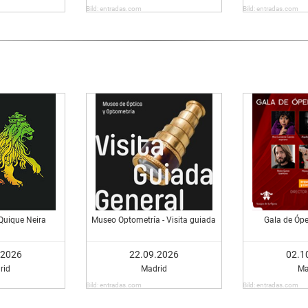
Bild: entradas.com
Bild: entradas.com
uique Neira
Museo Optometría - Visita guiada
Gala de Ópe
.2026
22.09.2026
02.1
rid
Madrid
Ma
Bild: entradas.com
Bild: entradas.com