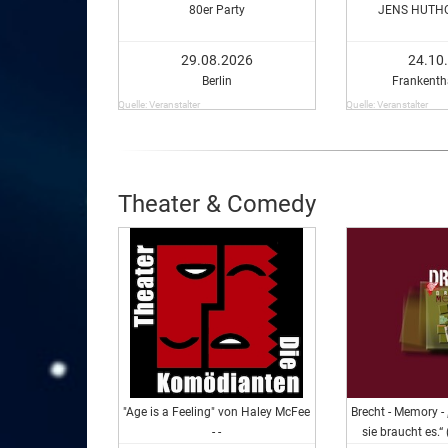
80er Party
JENS HUTHO
29.08.2026
24.10
Berlin
Frankentha
Quelle: Veranstalter
Quelle: Veranstalter
Theater & Comedy
"Age is a Feeling" von Haley McFee
Brecht - Memory - 
- -
sie braucht es.“ 