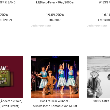
FF & BAND
k1|Disco-Fever - 90er/2000er
WIESN 
.2026
19.09.2026
16.1
l (Pfalz)
Traunreut
Frankent
Quelle: Veranstalter
Quelle: Veranstalter
„Ändere die Welt,
Das Fräulein Wunder -
Zirkus Kafka
(Bertolt Brecht)
Musikalische Komödie von Murat