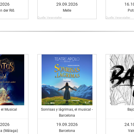
Yeginer
.2026
29.09.2026
16.1
n der Riß
Melle
Po
Quelle: Veranstalter
Quelle: Veranstalter
 el Musical
Sonrisas y lágrimas, el musical -
Baj
Barcelona
.2026
19.09.2026
24.1
a (Málaga)
Barcelona
Val