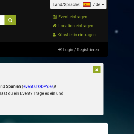
Land/Sprache:
/
de
Event eintragen
Location eintragen
Künstler:in eintragen
Login / Registrieren
und
Spanien
(
eventsTODAY.es
)!
Hast du ein Event? Trage es ein und