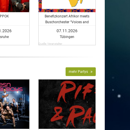
PPOK
Benefizkonzert Afrikor meets
Buschorchester “Voices and
Percussion”
1.2026
07.11.2026
lsruhe
Tübingen
Quelle: Veranstalter
mehr Partys