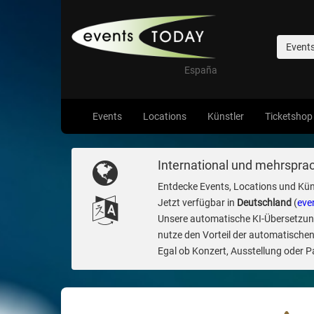
Event
España
Events
Locations
Künstler
Ticketshop
International und mehrsprac
Entdecke Events, Locations und Kün
Jetzt verfügbar in
Deutschland
(
eve
Unsere automatische KI-Übersetzung 
nutze den Vorteil der automatischen
Egal ob Konzert, Ausstellung oder Par