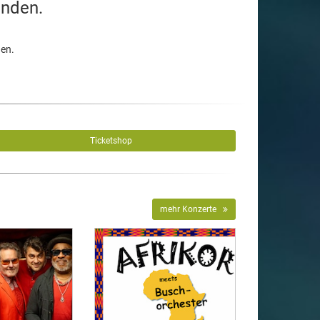
unden.
den.
Ticketshop
mehr Konzerte