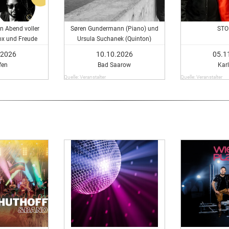
in Abend voller
Søren Gundermann (Piano) und
STO
ox und Freude
Ursula Suchanek (Quinton)
interpretieren Filmmusik
.2026
10.10.2026
05.1
fen
Bad Saarow
Kar
Quelle: Veranstalter
Quelle: Veranstalter