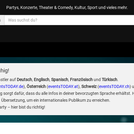
Partys, Konzerte, Theater & Comedy, Kultur, Sport und vieles mehr.
s
hig!
stler auf
Deutsch
,
Englisch
,
Spanisch
,
Französisch
und
Türkisch
.
ntsTODAY.de
),
Österreich
(
eventsTODAY.at
),
Schweiz
(
eventsTODAY.ch
) 
sorgt dafür, dass du alle Infos in deiner bevorzugten Sprache erhältst. 
 Übersetzung, um ein internationales Publikum zu erreichen.
ty – hier bist du richtig!