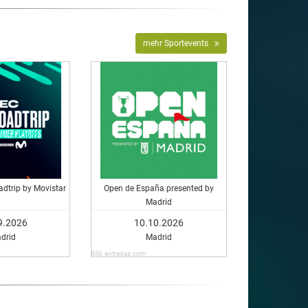
mehr Sportevents
dtrip by Movistar
Open de España presented by
Madrid
9.2026
10.10.2026
drid
Madrid
Bild: entradas.com