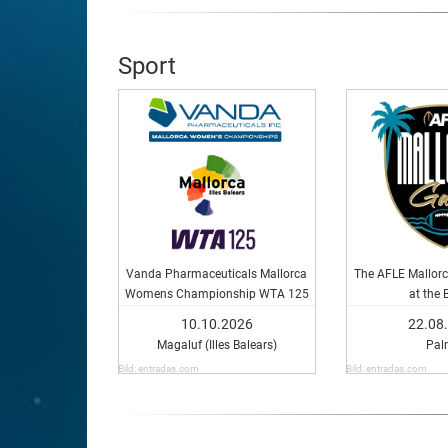
Sport
Vanda Pharmaceuticals Mallorca
The AFLE Mallorc
Womens Championship WTA 125
at the 
10.10.2026
22.08
Magaluf (Illes Balears)
Pal
Bild: entradas.com
Bild: entradas.com