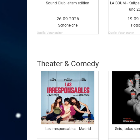
Sound Club: eltern edition
LA BOUM - Kultpar
und 2
26.09.2026
19.09
Schöneiche
Pots
Quelle: Veranstalter
Quelle: Veranstalter
Theater & Comedy
Las irresponsables - Madrid
Seis, todxs so