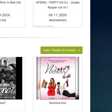
floor in Bad Orb
APEROL - PARTY mit DJ - Jürgen
Rasper von hr1
9.2026
06.11.2026
d Orb
Reichelsheim
Quelle: Veranstalter
mehr Theater & Comedy
ene?
Nomina-Dos