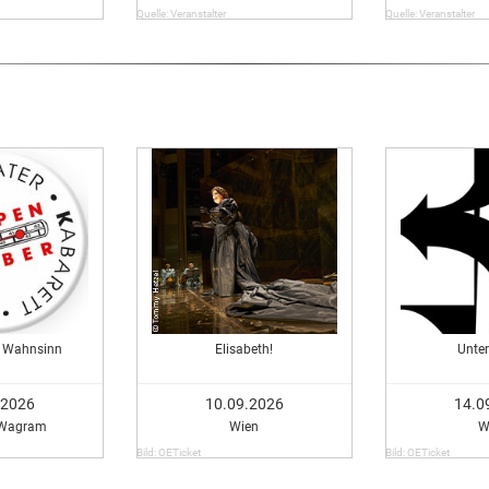
Quelle: Veranstalter
Quelle: Veranstalter
e Wahnsinn
Elisabeth!
Unter
.2026
10.09.2026
14.0
-Wagram
Wien
W
Bild: OETicket
Bild: OETicket