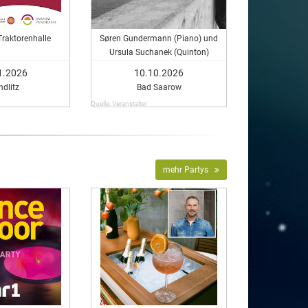
Traktorenhalle
Søren Gundermann (Piano) und
Ursula Suchanek (Quinton)
interpretieren Filmmusik
1.2026
10.10.2026
dlitz
Bad Saarow
Quelle: Veranstalter
mehr Partys