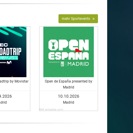
mehr Sportevents
dtrip by Movistar
Open de España presented by
Madrid
9.2026
10.10.2026
drid
Madrid
Bild: entradas.com