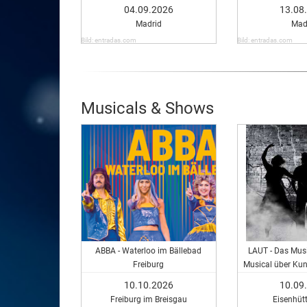
04.09.2026
13.08
Madrid
Mad
Bild: entradas.com
Bild: entradas.com
Musicals & Shows
ABBA - Waterloo im Bällebad
LAUT - Das Musi
Freiburg
Musical über Kun
es kostet, nich
10.10.2026
10.09
Freiburg im Breisgau
Eisenhüt