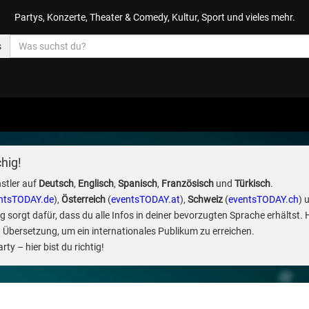
Partys, Konzerte, Theater & Comedy, Kultur, Sport und vieles mehr.
s
hig!
stler auf
Deutsch
,
Englisch
,
Spanisch
,
Französisch
und
Türkisch
.
ntsTODAY.de
),
Österreich
(
eventsTODAY.at
),
Schweiz
(
eventsTODAY.ch
) 
sorgt dafür, dass du alle Infos in deiner bevorzugten Sprache erhältst. 
 Übersetzung, um ein internationales Publikum zu erreichen.
ty – hier bist du richtig!