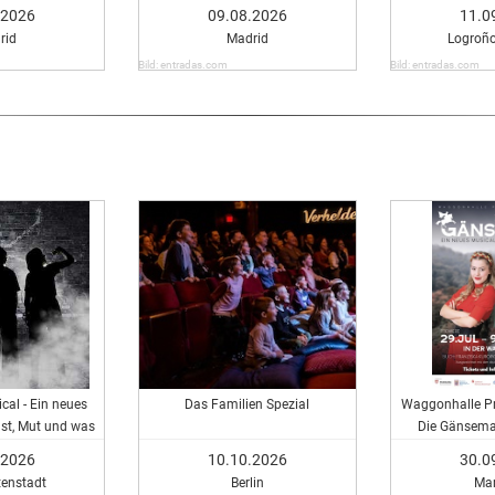
.2026
09.08.2026
11.0
rid
Madrid
Logroño
Bild: entradas.com
Bild: entradas.com
cal - Ein neues
Das Familien Spezial
Waggonhalle Pr
st, Mut und was
Die Gänsema
t zu schweigen.
Mu
.2026
10.10.2026
30.0
tenstadt
Berlin
Ma