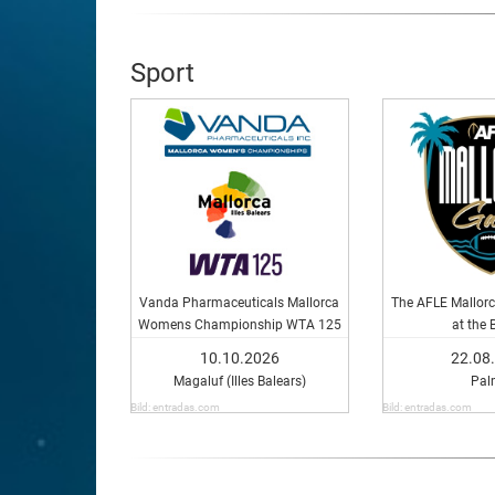
Sport
Vanda Pharmaceuticals Mallorca
The AFLE Mallorc
Womens Championship WTA 125
at the 
10.10.2026
22.08
Magaluf (Illes Balears)
Pal
Bild: entradas.com
Bild: entradas.com