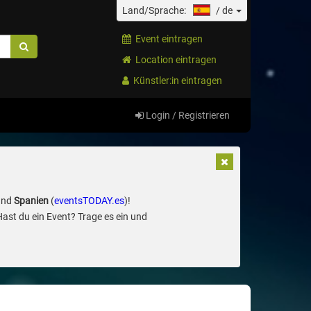
Land/Sprache:
/
de
Event eintragen
Location eintragen
Künstler:in eintragen
Login / Registrieren
und
Spanien
(
eventsTODAY.es
)!
Hast du ein Event? Trage es ein und