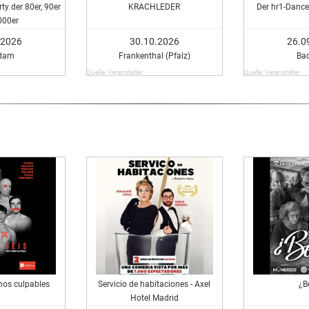
ty der 80er, 90er
KRACHLEDER
Der hr1-Dance
000er
.2026
30.10.2026
26.0
dam
Frankenthal (Pfalz)
Ba
Quelle: Veranstalter
Quelle: Veranstalter
mos culpables
Servicio de habitaciones - Axel
¿B
Hotel Madrid