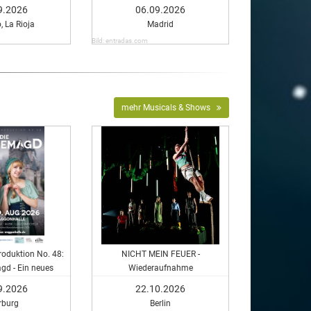
9.2026
06.09.2026
, La Rioja
Madrid
Bild: entradas.com
mehr Musicals & Shows
oduktion No. 48:
NICHT MEIN FEUER -
gd - Ein neues
Wiederaufnahme
sical
9.2026
22.10.2026
rburg
Berlin