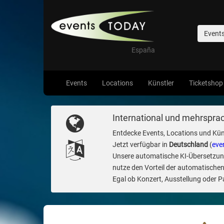
Event
España
Events
Locations
Künstler
Ticketshop
International und mehrsprac
Entdecke Events, Locations und Kün
Jetzt verfügbar in
Deutschland
(
eve
Unsere automatische KI-Übersetzung 
nutze den Vorteil der automatischen
Egal ob Konzert, Ausstellung oder Par