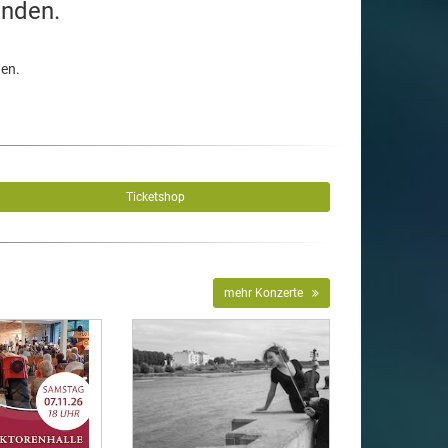
unden.
den.
Ticketshop
mehr Konzerte