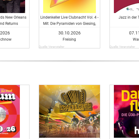
rds New Orleans
Lindenkeller Live Clubnacht Vol. 4 -
Jazz in der 
end Returns
Mit: Die Pyramiden von Giesing,
George John, Mauricaa, DJ Taita &
.2026
30.10.2026
07.1
Aelem7
achnow
Freising
Wan
Quelle: Veranstalter
Quelle: Veranstalter