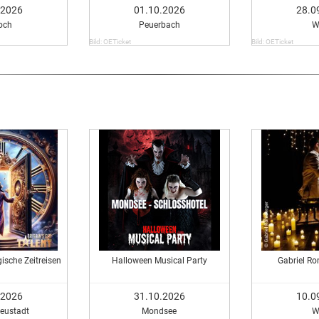
.2026
01.10.2026
28.0
och
Peuerbach
W
Bild: OETicket
Bild: OETicket
ische Zeitreisen
Halloween Musical Party
Gabriel Ro
.2026
31.10.2026
10.0
eustadt
Mondsee
W