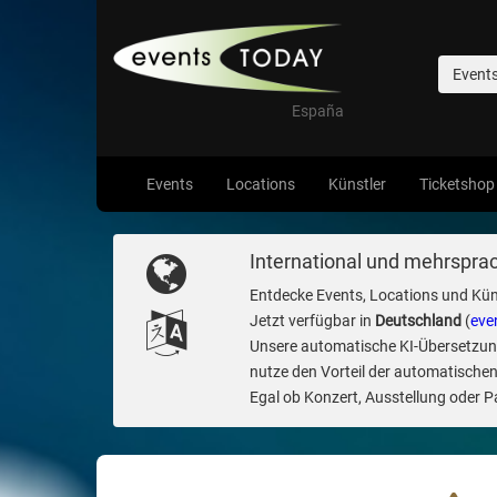
Event
España
Events
Locations
Künstler
Ticketshop
International und mehrsprac
Entdecke Events, Locations und Kün
Jetzt verfügbar in
Deutschland
(
eve
Unsere automatische KI-Übersetzung 
nutze den Vorteil der automatischen
Egal ob Konzert, Ausstellung oder Par