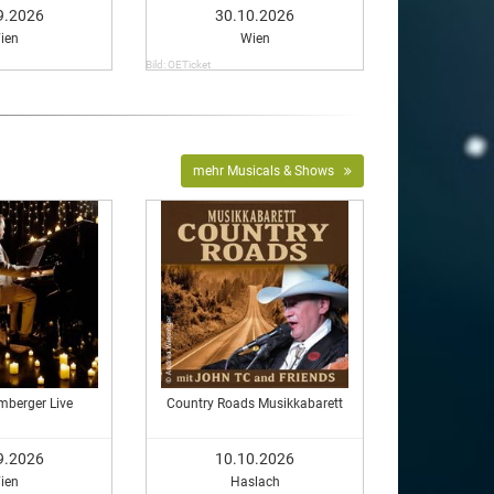
Comedy in Vienna
9.2026
30.10.2026
ien
Wien
Bild: OETicket
mehr Musicals & Shows
mberger Live
Country Roads Musikkabarett
9.2026
10.10.2026
ien
Haslach