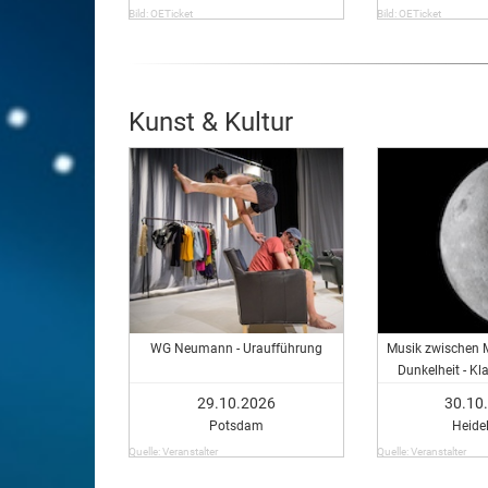
Bild: OETicket
Bild: OETicket
Kunst & Kultur
WG Neumann - Uraufführung
Musik zwischen 
Dunkelheit - Kl
Weronika C
29.10.2026
30.10
Potsdam
Heide
Quelle: Veranstalter
Quelle: Veranstalter