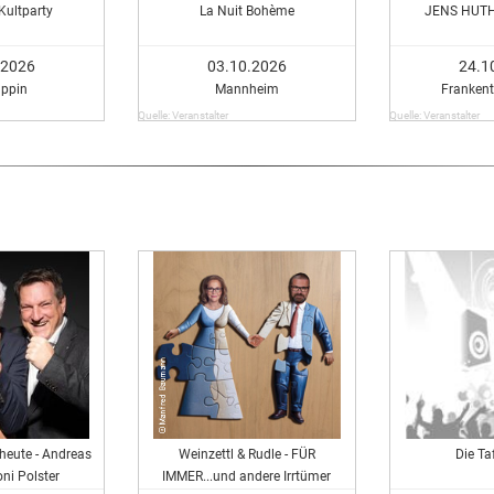
 Kultparty
La Nuit Bohème
JENS HUT
.2026
03.10.2026
24.1
ppin
Mannheim
Frankent
Quelle: Veranstalter
Quelle: Veranstalter
heute - Andreas
Weinzettl & Rudle - FÜR
Die Ta
ni Polster
IMMER...und andere Irrtümer