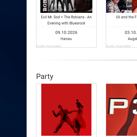
Evil Mr. Sod + The Robians - An
Uli and the F
Evening with Bluesrock
09.10.2026
03.10
Hanau
Augs
Quelle: Veranstalter
Quelle: Veranstalter
Party