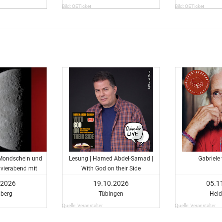
Bild: OETicket
Bild: OETicket
Mondschein und
Lesung | Hamed Abdel-Samad |
Gabriele
avierabend mit
With God on their Side
hodakowska
.2026
19.10.2026
05.1
lberg
Tübingen
Heid
Quelle: Veranstalter
Quelle: Veranstalter