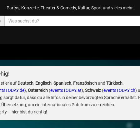
Partys, Konzerte, Theater & Comedy, Kultur, Sport und vieles mehr.
s
hig!
stler auf
Deutsch
,
Englisch
,
Spanisch
,
Französisch
und
Türkisch
.
ntsTODAY.de
),
Österreich
(
eventsTODAY.at
),
Schweiz
(
eventsTODAY.ch
) 
sorgt dafür, dass du alle Infos in deiner bevorzugten Sprache erhältst. 
 Übersetzung, um ein internationales Publikum zu erreichen.
ty – hier bist du richtig!