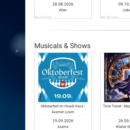
28.08.2026
09.10
Wien
Lieb
Bild: OETicket
Bild: OETicket
Musicals & Shows
Oktoberfest im Hoadl Haus -
Time Travel - Mag
Axamer Lizum
19.09.2026
26.09
Axams
Wiener N