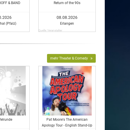
HOFF & BAND
Return of the 90s
0.2026
08.08.2026
hal (Pfalz)
Erlangen
Quelle: Veranstalter
mehr Theater & Comedy
felrunde
Pat Moore's The American
Apology Tour - English Stand-Up