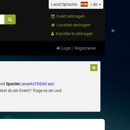
Land/Sprache:
/
de
Event eintragen
Location eintragen
Künstler:in eintragen
Login / Registrieren
und
Spanien
(
eventsTODAY.es
)!
Hast du ein Event? Trage es ein und