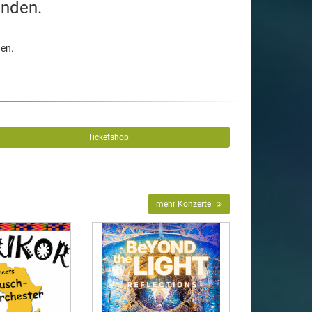
unden.
den.
Ticketshop
mehr Konzerte