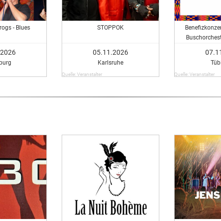
rogs - Blues
STOPPOK
Benefizkonzer
Buschorchest
Perc
.2026
05.11.2026
07.1
burg
Karlsruhe
Tüb
Quelle: Veranstalter
Quelle: Veranstalter