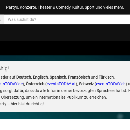
Partys, Konzerte, Theater & Comedy, Kultur, Sport und vieles mehr.
s
hig!
stler auf
Deutsch
,
Englisch
,
Spanisch
,
Französisch
und
Türkisch
.
ntsTODAY.de
),
Österreich
(
eventsTODAY.at
),
Schweiz
(
eventsTODAY.ch
) 
sorgt dafür, dass du alle Infos in deiner bevorzugten Sprache erhältst. 
 Übersetzung, um ein internationales Publikum zu erreichen.
ty – hier bist du richtig!