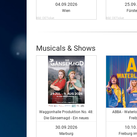
04.09.2026
25.09
Wien
Fürste
Bild: OETicket
Bild: OETicket
Musicals & Shows
Waggonhalle Produktion No. 48:
ABBA - Waterlo
Die Gänsemagd - Ein neues
Frei
Musical
30.09.2026
10.10
Marburg
Freiburg i