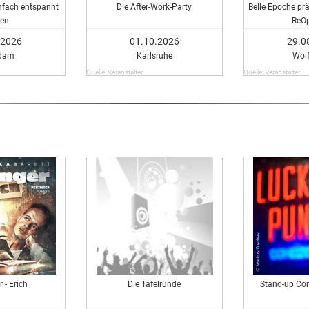
fach entspannt
Die After-Work-Party
Belle Epoche pr
en.
ReO
.2026
01.10.2026
29.0
dam
Karlsruhe
Wol
Quelle: Veranstalter
Quelle: Veranstalter
 - Erich
Die Tafelrunde
Stand-up Co