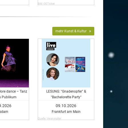
Bild: OETicket
mehr Kunst & Kultur
plore dance – Tanz
LESUNG: "Gnadenopfer" &
es Publikum
"Bachelorette Party"
9.2026
09.10.2026
tsdam
Frankfurt am Main
Quelle: Veranstalter