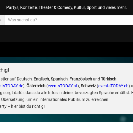
Partys, Konzerte, Theater & Comedy, Kultur, Sport und vieles mehr.
s
hig!
stler auf
Deutsch
,
Englisch
,
Spanisch
,
Französisch
und
Türkisch
.
ntsTODAY.de
),
Österreich
(
eventsTODAY.at
),
Schweiz
(
eventsTODAY.ch
) 
sorgt dafür, dass du alle Infos in deiner bevorzugten Sprache erhältst. 
 Übersetzung, um ein internationales Publikum zu erreichen.
ty – hier bist du richtig!