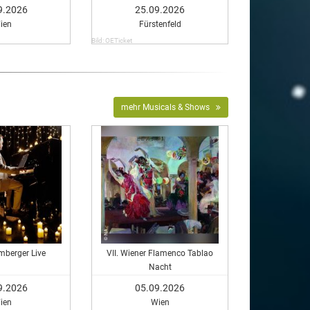
9.2026
25.09.2026
ien
Fürstenfeld
Bild: OETicket
mehr Musicals & Shows
mberger Live
VII. Wiener Flamenco Tablao
Nacht
9.2026
05.09.2026
ien
Wien