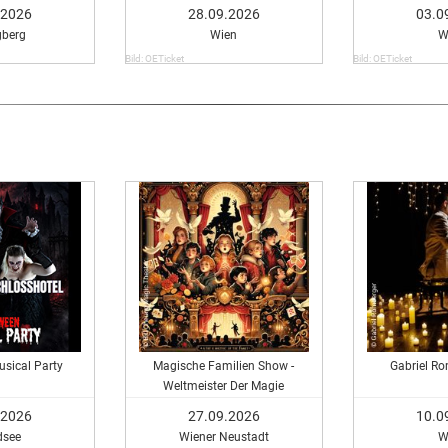
.2026
28.09.2026
03.0
gberg
Wien
W
Bild: OETicket
Bild: OETicket
sical Party
Magische Familien Show -
Gabriel Ro
Weltmeister Der Magie
.2026
27.09.2026
10.0
see
Wiener Neustadt
W