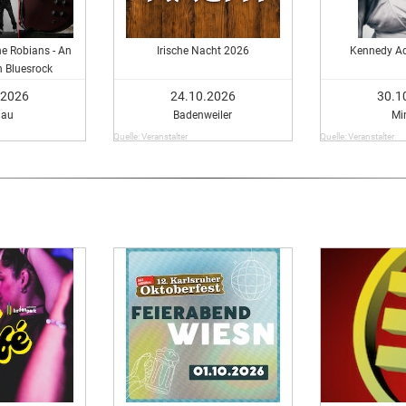
he Robians - An
Irische Nacht 2026
Kennedy Ad
h Bluesrock
.2026
24.10.2026
30.1
nau
Badenweiler
Mi
Quelle: Veranstalter
Quelle: Veranstalter