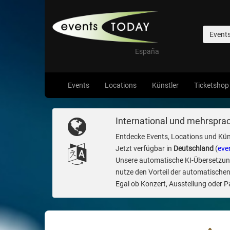
Event
España
Events
Locations
Künstler
Ticketshop
International und mehrsprac
Entdecke Events, Locations und Kün
Jetzt verfügbar in
Deutschland
(
eve
Unsere automatische KI-Übersetzung 
nutze den Vorteil der automatischen
Egal ob Konzert, Ausstellung oder Par