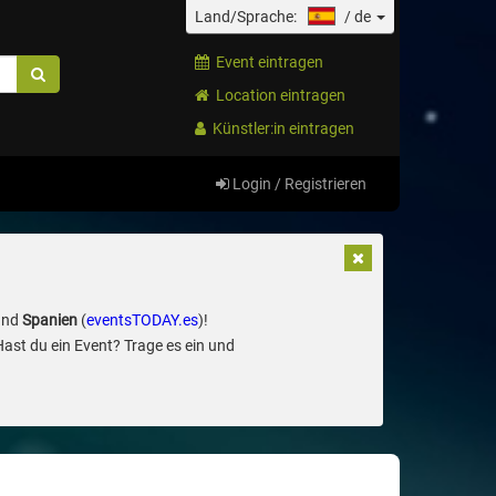
Land/Sprache:
/
de
Event eintragen
Location eintragen
Künstler:in eintragen
Login / Registrieren
und
Spanien
(
eventsTODAY.es
)!
Hast du ein Event? Trage es ein und