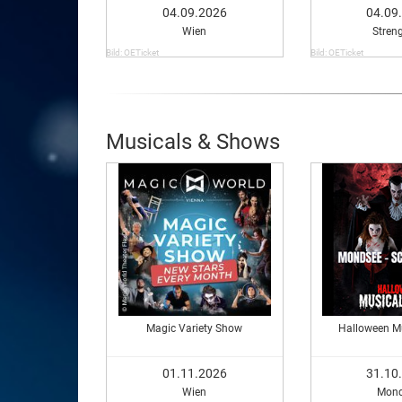
04.09.2026
04.09
Wien
Stren
Bild: OETicket
Bild: OETicket
Musicals & Shows
Magic Variety Show
Halloween Mu
01.11.2026
31.10
Wien
Mond