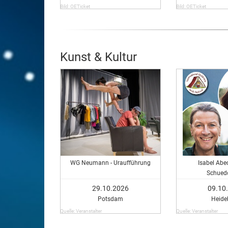
Bild: OETicket
Bild: OETicket
Kunst & Kultur
WG Neumann - Uraufführung
Isabel Abe
Schued
29.10.2026
09.10
Potsdam
Heide
Quelle: Veranstalter
Quelle: Veranstalter