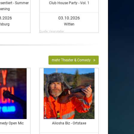
äsentiert - Summer
Club House Party - Vol. 1
pening
8.2026
03.10.2026
fsburg
Witten
Quelle: Veranstalter
mehr Theater & Comedy
medy Open Mic
Aliosha Biz - Ortstaxe