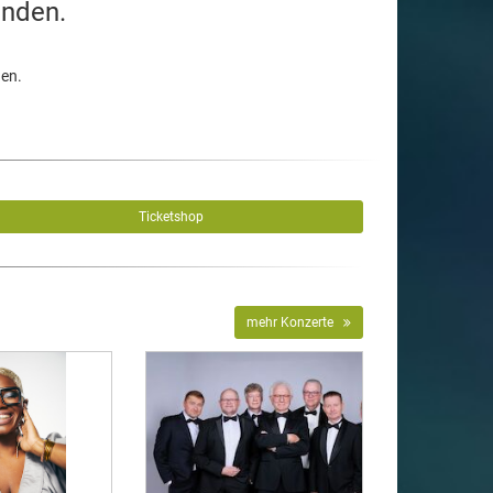
unden.
den.
Ticketshop
mehr Konzerte