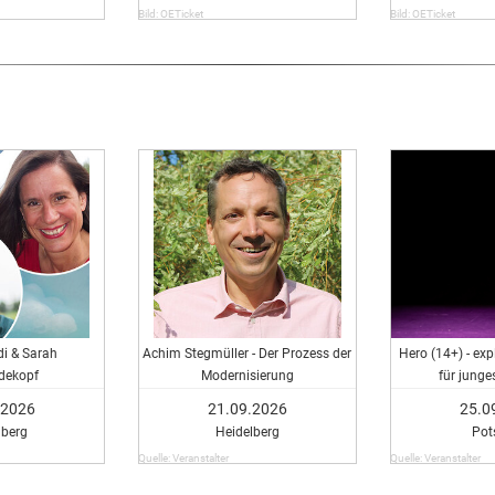
Bild: OETicket
Bild: OETicket
di & Sarah
Achim Stegmüller - Der Prozess der
Hero (14+) - ex
dekopf
Modernisierung
für jung
.2026
21.09.2026
25.0
lberg
Heidelberg
Po
Quelle: Veranstalter
Quelle: Veranstalter