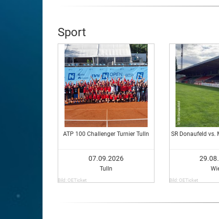
Sport
ATP 100 Challenger Turnier Tulln
SR Donaufeld vs. 
07.09.2026
29.08
Tulln
Wi
Bild: OETicket
Bild: OETicket