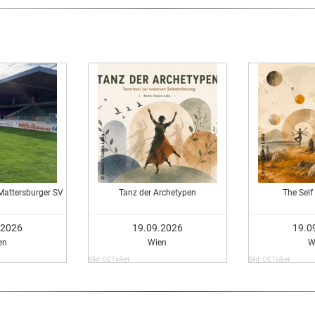
Mattersburger SV
Tanz der Archetypen
The Self
.2026
19.09.2026
19.0
en
Wien
W
Bild: OETicket
Bild: OETicket