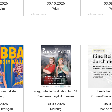
.2026
30.10.2026
03.0
birn
Wien
W
Bild: OETicket
Bild: OETicket
o im Bällebad
Waggonhalle Produktion No. 48:
Feierliche 
burg
Die Gänsemagd - Ein neues
Kulturraffinerie
Musical
durch 
.2026
30.09.2026
05.0
m Breisgau
Marburg
Monheim