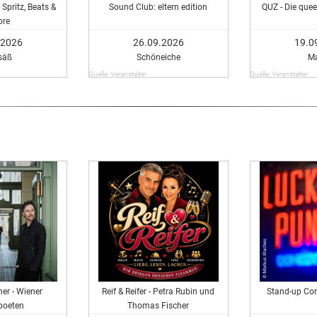
 Spritz, Beats &
Sound Club: eltern edition
QUZ - Die que
re
.2026
26.09.2026
19.0
säß
Schöneiche
M
Quelle: Veranstalter
Quelle: Veranstalter
er - Wiener
Reif & Reifer - Petra Rubin und
Stand-up Co
poeten
Thomas Fischer