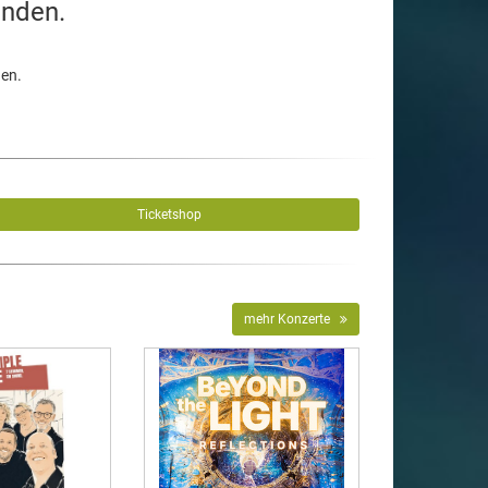
unden.
den.
Ticketshop
mehr Konzerte