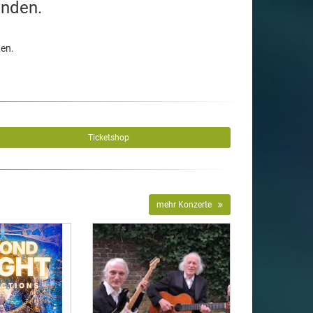
unden.
den.
Ticketshop
mehr Konzerte