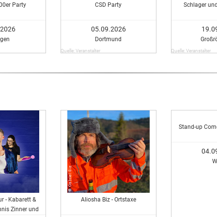
00er Party
CSD Party
Schlager un
.2026
05.09.2026
19.0
ngen
Dortmund
Großr
Quelle: Veranstalter
Quelle: Veranstalter
Stand-up Com
04.0
W
r - Kabarett &
Aliosha Biz - Ortstaxe
nis Zinner und