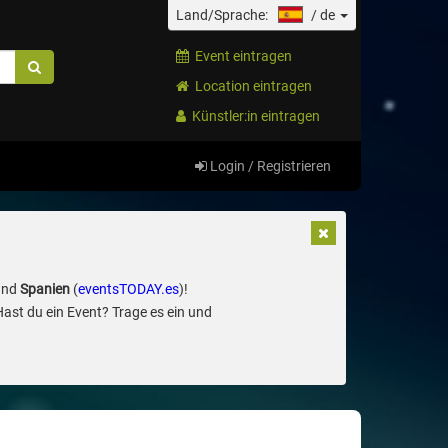
Land/Sprache:
/
de
Event eintragen
Location eintragen
Künstler:in eintragen
Login / Registrieren
und
Spanien
(
eventsTODAY.es
)!
Hast du ein Event? Trage es ein und