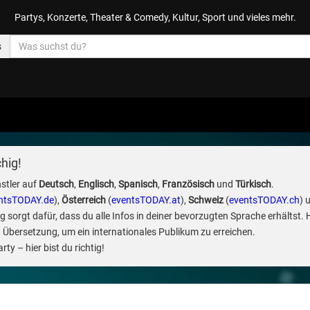
Partys, Konzerte, Theater & Comedy, Kultur, Sport und vieles mehr.
s
hig!
stler auf
Deutsch
,
Englisch
,
Spanisch
,
Französisch
und
Türkisch
.
ntsTODAY.de
),
Österreich
(
eventsTODAY.at
),
Schweiz
(
eventsTODAY.ch
) 
sorgt dafür, dass du alle Infos in deiner bevorzugten Sprache erhältst. 
 Übersetzung, um ein internationales Publikum zu erreichen.
ty – hier bist du richtig!