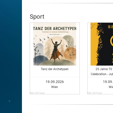
Sport
Tanz der Archetypen
25 Jahre TS
Celebration - J
Pack
19.09.2026
19.09
Wien
Wi
Bild: OETicket
Bild: OETicket