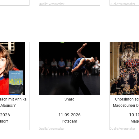
Quelle: Veranstalter
Quelle: Veranstalter
räch mit Annika
Shard
Chorsinfonisc
,,Magisch"
Magdeburger D
Messe - Chorsin
.2026
11.09.2026
10.1
des Magdeburg
ldorf
Potsdam
Mag
Moll
Quelle: Veranstalter
Quelle: Veranstalter