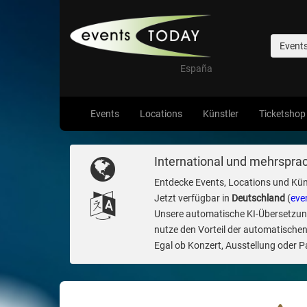
Event
España
Events
Locations
Künstler
Ticketshop
International und mehrsprac
Entdecke Events, Locations und Kün
Jetzt verfügbar in
Deutschland
(
eve
Unsere automatische KI-Übersetzung 
nutze den Vorteil der automatischen
Egal ob Konzert, Ausstellung oder Par