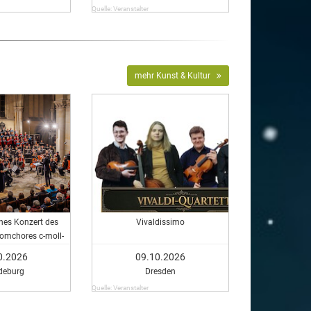
Quelle: Veranstalter
mehr Kunst & Kultur
hes Konzert des
Vivaldissimo
omchores c-moll-
fonisches Konzert
0.2026
09.10.2026
er Domchores c-
deburg
Dresden
 Messe
Quelle: Veranstalter