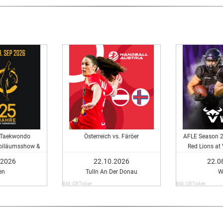
 Taekwondo
Österreich vs. Färöer
AFLE Season 2
ubiläumsshow &
Red Lions at
ages
.2026
22.10.2026
22.0
en
Tulln An Der Donau
W
Bild: OETicket
Bild: OETicket