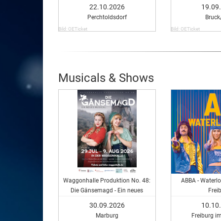
Gäs
22.10.2026
19.09
Perchtoldsdorf
Bruck
Bild: OETicket
Bild: OETicket
Musicals & Shows
Waggonhalle Produktion No. 48:
ABBA - Waterlo
Die Gänsemagd - Ein neues
Frei
Musical
30.09.2026
10.10
Marburg
Freiburg i