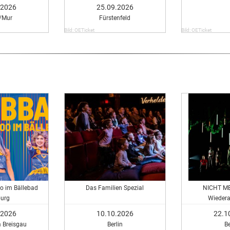
ten
.2026
25.09.2026
/Mur
Fürstenfeld
Bild: OETicket
Bild: OETicket
o im Bällebad
Das Familien Spezial
NICHT ME
burg
Wieder
.2026
10.10.2026
22.1
m Breisgau
Berlin
Be