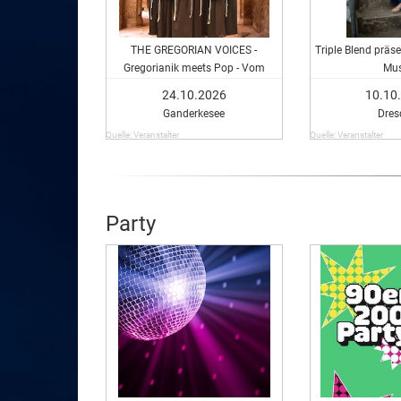
THE GREGORIAN VOICES -
Triple Blend präse
Gregorianik meets Pop - Vom
Mus
Mittelalter bis heute
24.10.2026
10.10
Ganderkesee
Dres
Quelle: Veranstalter
Quelle: Veranstalter
Party