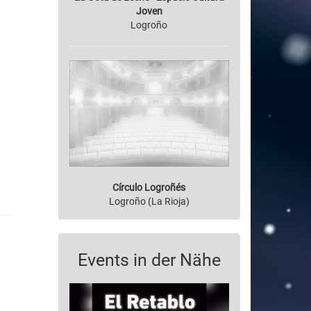
Joven
Logroño
Círculo Logroñés
Logroño (La Rioja)
Events in der Nähe