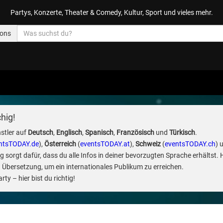
Partys, Konzerte, Theater & Comedy, Kultur, Sport und vieles mehr.
ions
hig!
stler auf
Deutsch
,
Englisch
,
Spanisch
,
Französisch
und
Türkisch
.
ntsTODAY.de
),
Österreich
(
eventsTODAY.at
),
Schweiz
(
eventsTODAY.ch
) 
sorgt dafür, dass du alle Infos in deiner bevorzugten Sprache erhältst. 
 Übersetzung, um ein internationales Publikum zu erreichen.
ty – hier bist du richtig!