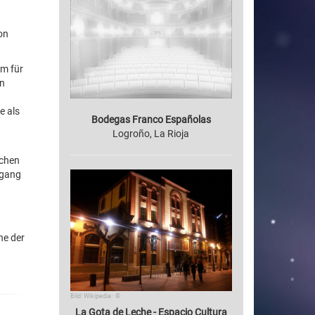
on
um für
en
e als
Bodegas Franco Españolas
Logroño, La Rioja
ichen
ugang
n
ne der
Bild: Wikipedia · ©
La Gota de Leche - Espacio Cultura