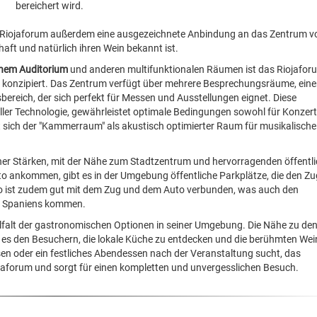
bereichert wird.
das Riojaforum außerdem eine ausgezeichnete Anbindung an das Zentrum v
haft und natürlich ihren Wein bekannt ist.
einem Auditorium
und anderen multifunktionalen Räumen ist das Riojafor
konzipiert. Das Zentrum verfügt über mehrere Besprechungsräume, ein
bereich, der sich perfekt für Messen und Ausstellungen eignet. Diese
ueller Technologie, gewährleistet optimale Bedingungen sowohl für Konzert
sich der "Kammerraum" als akustisch optimierter Raum für musikalische
seiner Stärken, mit der Nähe zum Stadtzentrum und hervorragenden öffentl
to ankommen, gibt es in der Umgebung öffentliche Parkplätze, die den Z
ño ist zudem gut mit dem Zug und dem Auto verbunden, was auch den
n Spaniens kommen.
ielfalt der gastronomischen Optionen in seiner Umgebung. Die Nähe zu de
es den Besuchern, die lokale Küche zu entdecken und die berühmten Wei
en oder ein festliches Abendessen nach der Veranstaltung sucht, das
jaforum und sorgt für einen kompletten und unvergesslichen Besuch.