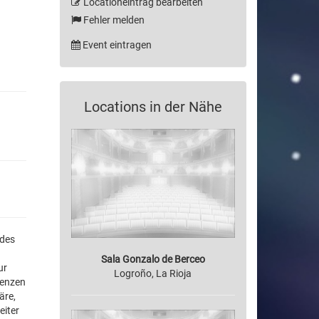
Locationeintrag bearbeiten
Fehler melden
Event eintragen
Locations in der Nähe
ndes
Sala Gonzalo de Berceo
ur
Logroño, La Rioja
renzen
äre,
eiter