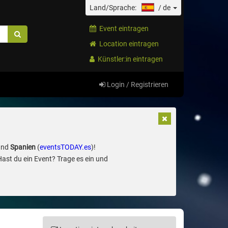
Land/Sprache:
/
de
Event eintragen
Location eintragen
Künstler:in eintragen
Login / Registrieren
und
Spanien
(
eventsTODAY.es
)!
Hast du ein Event? Trage es ein und