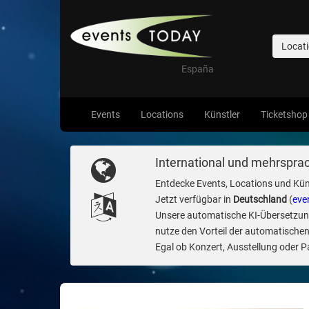
Locat
España
Events
Locations
Künstler
Ticketshop
International und mehrsprac
Entdecke Events, Locations und Kün
Jetzt verfügbar in
Deutschland
(
eve
Unsere automatische KI-Übersetzung 
nutze den Vorteil der automatischen
Egal ob Konzert, Ausstellung oder Par