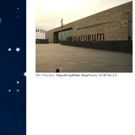
Bild: Wikipedia ·
MiguelAngelNieto
,
Rioja Forum
,
CC BY-SA 2.0