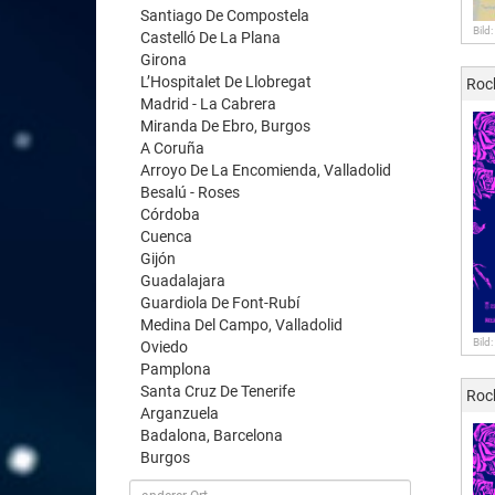
Santiago De Compostela
Bild
Castelló De La Plana
Girona
L’Hospitalet De Llobregat
Roc
Madrid - La Cabrera
Miranda De Ebro, Burgos
A Coruña
Arroyo De La Encomienda, Valladolid
Besalú - Roses
Córdoba
Cuenca
Gijón
Guadalajara
Guardiola De Font-Rubí
Medina Del Campo, Valladolid
Bild
Oviedo
Pamplona
Santa Cruz De Tenerife
Roc
Arganzuela
Badalona, Barcelona
Burgos