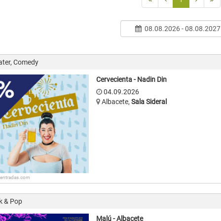
08.08.2026 - 08.08.2027
ater, Comedy
Cervecienta - Nadin Din
04.09.2026
Albacete
,
Sala Sideral
: entradas.com
k & Pop
Malú - Albacete