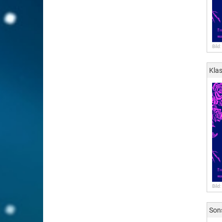
Bild
Klas
Bild
Son