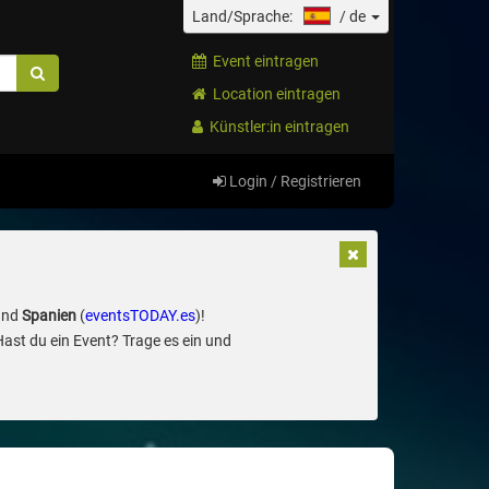
Land/Sprache:
/
de
Event eintragen
Location eintragen
Künstler:in eintragen
Login / Registrieren
und
Spanien
(
eventsTODAY.es
)!
Hast du ein Event? Trage es ein und