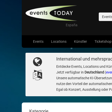
Event
España
Events
Locations
Künstler
Ticketshop
International und mehrsprac
Entdecke Events, Locations und Kün
Jetzt verfügbar in
Deutschland
(
eve
Unsere automatische KI-Übersetzung 
nutze den Vorteil der automatischen
Egal ob Konzert, Ausstellung oder Par
Kategorie