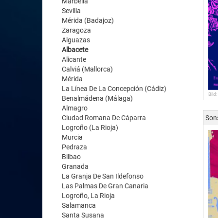
Marbella
Sevilla
Mérida (Badajoz)
Zaragoza
Alguazas
Albacete
Alicante
Calviá (Mallorca)
Mérida
La Línea De La Concepción (Cádiz)
Bild
Benalmádena (Málaga)
Almagro
Ciudad Romana De Cáparra
Son
Logroño (La Rioja)
Murcia
Pedraza
Bilbao
Granada
La Granja De San Ildefonso
Las Palmas De Gran Canaria
Logroño, La Rioja
Salamanca
Santa Susana