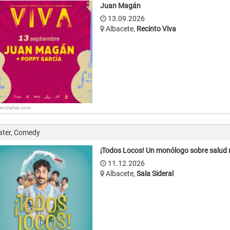
Juan Magán
13.09.2026
Albacete
,
Recinto Viva
: entradas.com
ater, Comedy
¡Todos Locos! Un monólogo sobre salud 
11.12.2026
Albacete
,
Sala Sideral