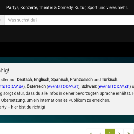
Partys, Konzerte, Theater & Comedy, Kultur, Sport und vieles mehr.
s
hig!
stler auf
Deutsch
,
Englisch
,
Spanisch
,
Französisch
und
Türkisch
.
ntsTODAY.de
),
Österreich
(
eventsTODAY.at
),
Schweiz
(
eventsTODAY.ch
) 
sorgt dafür, dass du alle Infos in deiner bevorzugten Sprache erhältst. 
 Übersetzung, um ein internationales Publikum zu erreichen.
ty – hier bist du richtig!
1