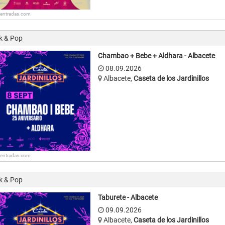
: entradas.com
k & Pop
Chambao + Bebe + Aldhara - Albacete
08.09.2026
Albacete
,
Caseta de los Jardinillos
: entradas.com
k & Pop
Taburete - Albacete
09.09.2026
Albacete
,
Caseta de los Jardinillos