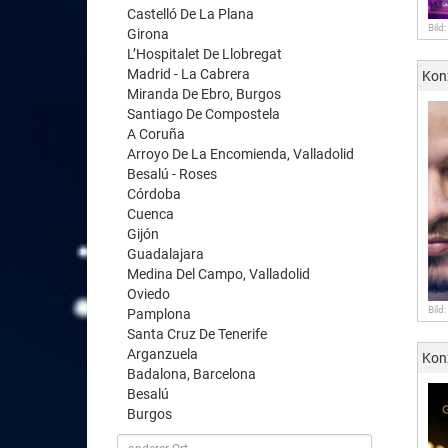
Castelló De La Plana
Bild
Girona
L’Hospitalet De Llobregat
Madrid - La Cabrera
Kon
Miranda De Ebro, Burgos
Santiago De Compostela
A Coruña
Arroyo De La Encomienda, Valladolid
Besalú - Roses
Córdoba
Cuenca
Gijón
Guadalajara
Medina Del Campo, Valladolid
Oviedo
Bild
Pamplona
Santa Cruz De Tenerife
Arganzuela
Kon
Badalona, Barcelona
Besalú
Burgos