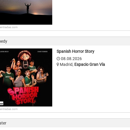
: entradas.com
edy
Spanish Horror Story
08.08.2026
Madrid
,
Espacio Gran Vía
: entradas.com
ater