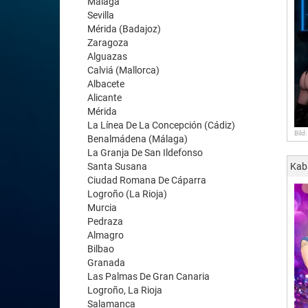
Málaga
Sevilla
Mérida (Badajoz)
Zaragoza
Alguazas
Calviá (Mallorca)
Albacete
Alicante
Mérida
La Línea De La Concepción (Cádiz)
Bild
Benalmádena (Málaga)
La Granja De San Ildefonso
Santa Susana
Kab
Ciudad Romana De Cáparra
Logroño (La Rioja)
Murcia
Pedraza
Almagro
Bilbao
Granada
Las Palmas De Gran Canaria
Logroño, La Rioja
Salamanca