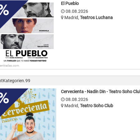
El Pueblo
08.08.2026
Madrid
,
Teatros Luchana
: entradas.com
ntKategorien.99
Cervecienta - Nadín Din - Teatro Soho Clu
08.08.2026
Madrid
,
Teatro Soho Club