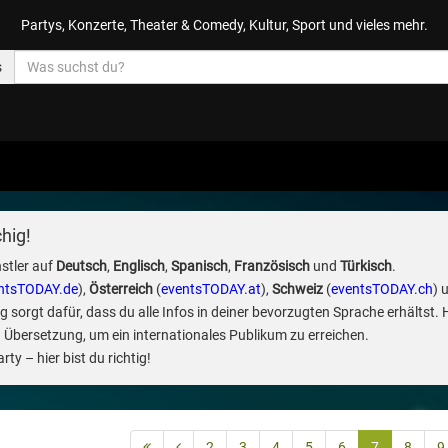
Partys, Konzerte, Theater & Comedy, Kultur, Sport und vieles mehr.
s
hig!
stler auf
Deutsch
,
Englisch
,
Spanisch
,
Französisch
und
Türkisch
.
ntsTODAY.de
),
Österreich
(
eventsTODAY.at
),
Schweiz
(
eventsTODAY.ch
) 
sorgt dafür, dass du alle Infos in deiner bevorzugten Sprache erhältst. 
 Übersetzung, um ein internationales Publikum zu erreichen.
ty – hier bist du richtig!
2
3
4
5
6
7
8
9