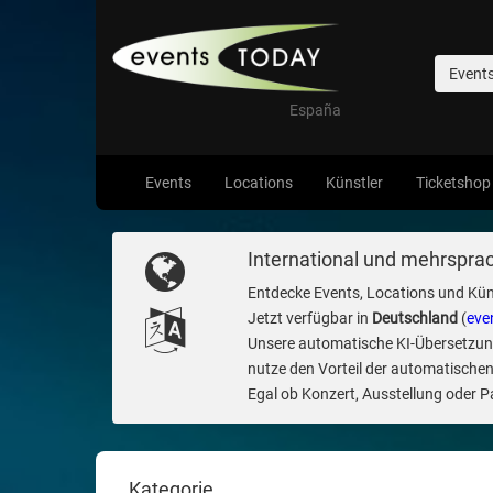
Event
España
Events
Locations
Künstler
Ticketshop
International und mehrsprac
Entdecke Events, Locations und Kün
Jetzt verfügbar in
Deutschland
(
eve
Unsere automatische KI-Übersetzung 
nutze den Vorteil der automatischen
Egal ob Konzert, Ausstellung oder Par
Kategorie