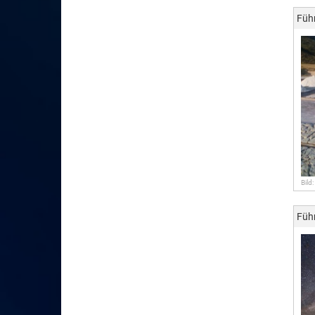
Füh
Bild
Füh