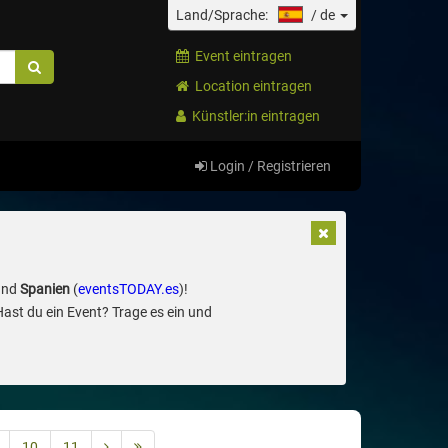
Land/Sprache:
/
de
Event eintragen
Location eintragen
Künstler:in eintragen
Login / Registrieren
und
Spanien
(
eventsTODAY.es
)!
Hast du ein Event? Trage es ein und
10
11