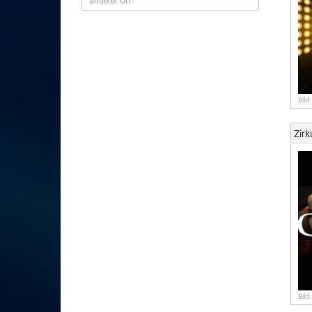
Bild
Zirk
Bild