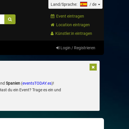
Land/Sprache:
/
de
Event eintragen
Location eintragen
Künstler:in eintragen
Login / Registrieren
und
Spanien
(
eventsTODAY.es
)!
Hast du ein Event? Trage es ein und