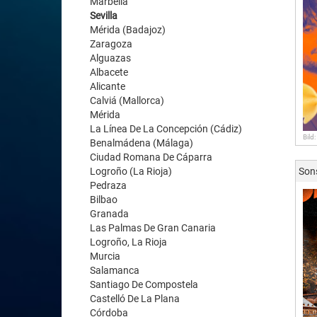
Marbella
Sevilla
Mérida (Badajoz)
Zaragoza
Alguazas
Albacete
Alicante
Calviá (Mallorca)
Mérida
La Línea De La Concepción (Cádiz)
Bild
Benalmádena (Málaga)
Ciudad Romana De Cáparra
Logroño (La Rioja)
Son
Pedraza
Bilbao
Granada
Las Palmas De Gran Canaria
Logroño, La Rioja
Murcia
Salamanca
Santiago De Compostela
Castelló De La Plana
Córdoba