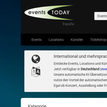
Event
España
Events
Locations
Künstler
Ticketshop
International und mehrsprac
Entdecke Events, Locations und Kün
Jetzt verfügbar in
Deutschland
(
eve
Unsere automatische KI-Übersetzung 
nutze den Vorteil der automatischen
Egal ob Konzert, Ausstellung oder Par
Kategorie