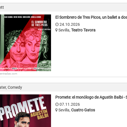
ett
El Sombrero de Tres Picos, un ballet a do
24.10.2026
Sevilla
,
Teatro Tavora
: entradas.com
ater, Comedy
Promete: el monólogo de Agustín Balbi - S
07.11.2026
Sevilla
,
Cuatro Gatos