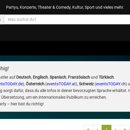
Partys, Konzerte, Theater & Comedy, Kultur, Sport und vieles mehr.
s
hig!
stler auf
Deutsch
,
Englisch
,
Spanisch
,
Französisch
und
Türkisch
.
ntsTODAY.de
),
Österreich
(
eventsTODAY.at
),
Schweiz
(
eventsTODAY.ch
) 
sorgt dafür, dass du alle Infos in deiner bevorzugten Sprache erhältst. 
 Übersetzung, um ein internationales Publikum zu erreichen.
ty – hier bist du richtig!
1