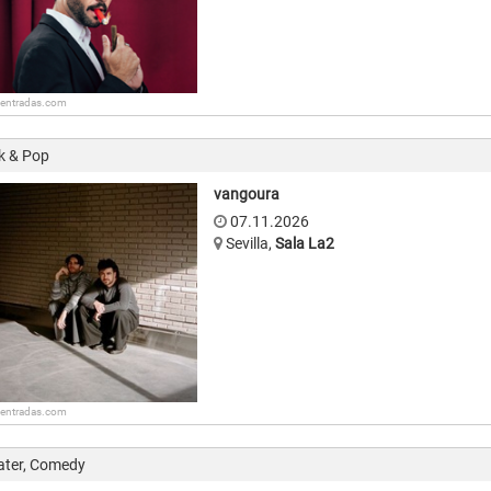
: entradas.com
k & Pop
vangoura
07.11.2026
Sevilla
,
Sala La2
: entradas.com
ater, Comedy