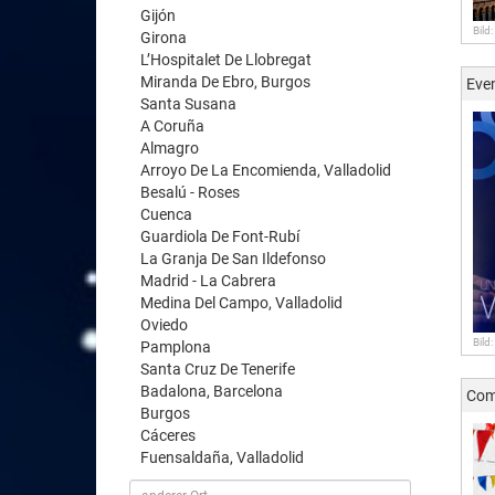
Gijón
Bild
Girona
L’Hospitalet De Llobregat
Miranda De Ebro, Burgos
Eve
Santa Susana
A Coruña
Almagro
Arroyo De La Encomienda, Valladolid
Besalú - Roses
Cuenca
Guardiola De Font-Rubí
La Granja De San Ildefonso
Madrid - La Cabrera
Medina Del Campo, Valladolid
Oviedo
Bild
Pamplona
Santa Cruz De Tenerife
Badalona, Barcelona
Com
Burgos
Cáceres
Fuensaldaña, Valladolid