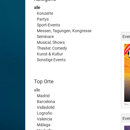
alle
Konzerte
Partys
Sport-Events
Messen, Tagungen, Kongresse
Seminare
Eve
Musical, Shows
Theater, Comedy
Kunst & Kultur
Sonstige Events
Top Orte
alle
Madrid
Barcelona
Bild
Valladolid
Logroño
Eve
Valencia
Málaga