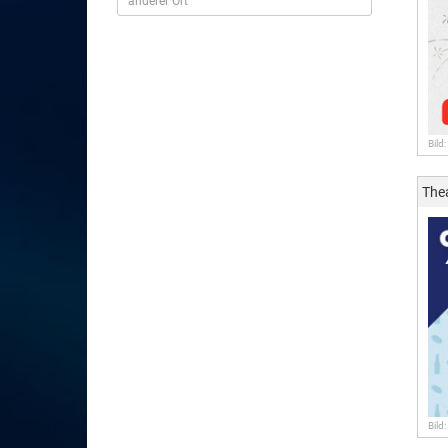
Bild
The
Bild